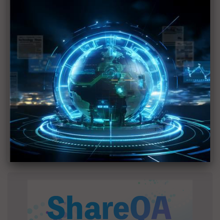
MLCC訂單過熱、出貨比創高 村田示警全球AI基
建熱潮將趨緩
2027全年記憶體產能提前售罄 買家「祕而不
宣」只怕買不夠
英特爾EMIB良率達標 聯發科第2代ASIC產品
2028準時量產
光進銅退更明確？ 聯發科估SerDes 448G為銅
線「最終戰場」
SpaceX晶片採購大轉向 Elon Musk捨超微全面
採用NVIDIA