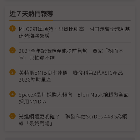
近７天熱門報導
MLCC訂單過熱、出貨比創高 村田示警全球AI基
建熱潮將趨緩
2027全年記憶體產能提前售罄 買家「祕而不
宣」只怕買不夠
英特爾EMIB良率達標 聯發科第2代ASIC產品
2028準時量產
SpaceX晶片採購大轉向 Elon Musk捨超微全面
採用NVIDIA
光進銅退更明確？ 聯發科估SerDes 448G為銅
線「最終戰場」