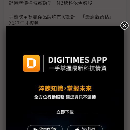
記憶體價格傳鬆動？ NB缺料依舊嚴峻
手機砍單寒風從品牌吹向IC設計 「最悲觀預估」
2027年才復甦
手機晶片庫存修正潮湧現 後段封測供應鏈旺季恐遇
冷
記憶體排擠效應衝擊手機供應鏈 鴻海結構分化發揮
緩衝作用
上游飆漲衝擊手機銷售動能 蘋果iPhone定價牽動全
年榮枯
記憶體飆漲重創平價機種 2026年美國PC出貨量恐
下滑13%
科技1分鐘：各大研究機構看2026年PC/NB、手機出
貨