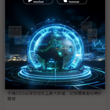
PC全年出貨量預估再下探 晶片業坦言緊抓「高規
格」最後浮木
CPU供應缺口擴大英特爾、超微全面漲價 電腦硬體
成本迎新一波漲價潮
英特爾證實調漲OEM客戶CPU價格 AI需求引爆供應
缺口
日本PC市場2月出貨年減12.5% Windows 10換機潮
退去需求回落
扛不住記憶體價格壓力 Oppo、Vivo相繼宣布調漲
手機價格
手機2026出貨恐迎史上最大跌幅 記憶體擴產成轉折
關鍵