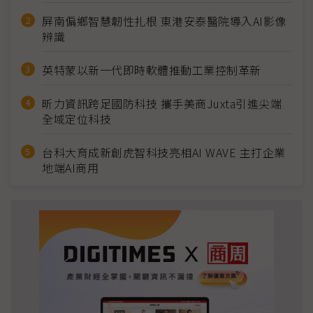
屏南偏鄉智慧韌性扎根 東港安泰醫院導入AI影像
辨識
英特蒙以新一代即時軟體推動工業控制革新
昕力資訊跨足國防科技 攜手美商Juxta引進尖端
全域定位科技
台科大育成新創虎智科技亮相AI WAVE 主打企業
地端AI商用