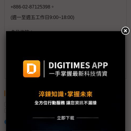
+886-02-87125398。
(週一至週五工作日9:00~18:00)
會員信箱：
member@digitimes.com
(一個工作日內將回覆您的來信)
訂閱DIGITIMES 行動版
關鍵字
中國
機器手臂
新創企業
AI
腦機介面
加入已選取到「關鍵字追蹤」