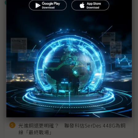
什麼是「關鍵字追蹤」
近７天熱門報導
MLCC訂單過熱、出貨比創高 村田示警全球AI基
建熱潮將趨緩
2027全年記憶體產能提前售罄 買家「祕而不
宣」只怕買不夠
英特爾EMIB良率達標 聯發科第2代ASIC產品
2028準時量產
SpaceX晶片採購大轉向 Elon Musk捨超微全面
採用NVIDIA
光進銅退更明確？ 聯發科估SerDes 448G為銅
線「最終戰場」