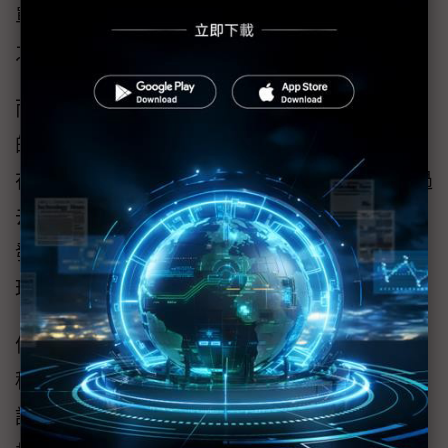
單一年度ASIC出貨顆數，將會是2026年的10倍
之多。
而聯發科ASIC業務的成功，也使得經營團隊中
的關鍵高層確定升官，聯發科幾年前招攬，曾
在英特爾（Intel）任職的副總經理Vince Hu，過
去這段時間，掌管資料中心與運算事業的業務
發展，在今天確定升職為為公司資深副總經
理。
值得一提的是，近期聯發科也證實，找來前台
積電研發副總余振華擔任短期顧問，余振華可
說是推動台積電CoWoS與InFO先進封裝技術大