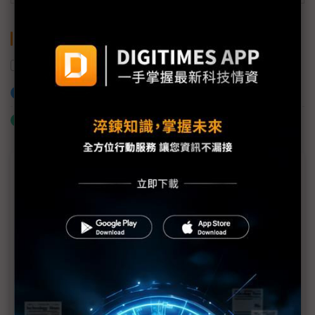
關鍵字
無人機
加入已選取到「關鍵字追蹤」
什麼是「關鍵字追蹤」
近７天熱門報導
MLCC訂單過熱、出貨比創高 村田示警全球AI基
建熱潮將趨緩
2027全年記憶體產能提前售罄 買家「祕而不
宣」只怕買不夠
英特爾EMIB良率達標 聯發科第2代ASIC產品