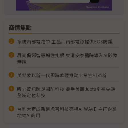
商情焦點
系統內部電路中 主晶片內部電源提供EOS防護
屏南偏鄉智慧韌性扎根 東港安泰醫院導入AI影像
辨識
英特蒙以新一代即時軟體推動工業控制革新
昕力資訊跨足國防科技 攜手美商Juxta引進尖端
全域定位科技
台科大育成新創虎智科技亮相AI WAVE 主打企業
地端AI商用