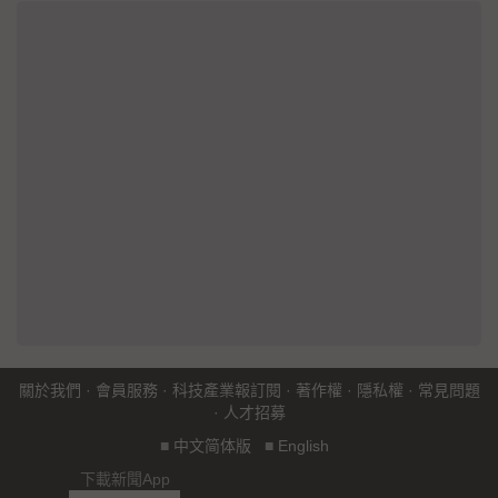
關於我們
·
會員服務
·
科技產業報訂閱
·
著作權
·
隱私權
·
常見問題
·
人才招募
■
中文简体版
■
English
下載新聞App