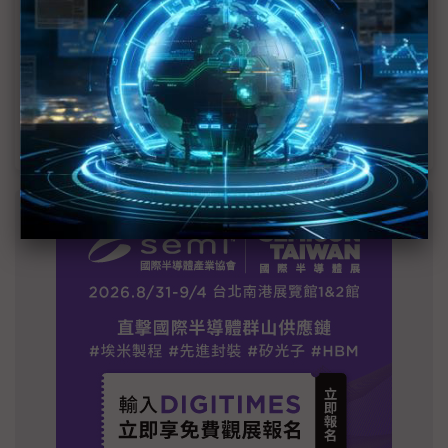
2028準時量產
SpaceX晶片採購大轉向 Elon Musk捨超微全面
採用NVIDIA
光進銅退更明確？ 聯發科估SerDes 448G為銅
線「最終戰場」