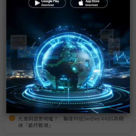
近７天熱門報導
MLCC訂單過熱、出貨比創高 村田示警全球AI基
建熱潮將趨緩
2027全年記憶體產能提前售罄 買家「祕而不
宣」只怕買不夠
英特爾EMIB良率達標 聯發科第2代ASIC產品
2028準時量產
SpaceX晶片採購大轉向 Elon Musk捨超微全面
採用NVIDIA
光進銅退更明確？ 聯發科估SerDes 448G為銅
線「最終戰場」