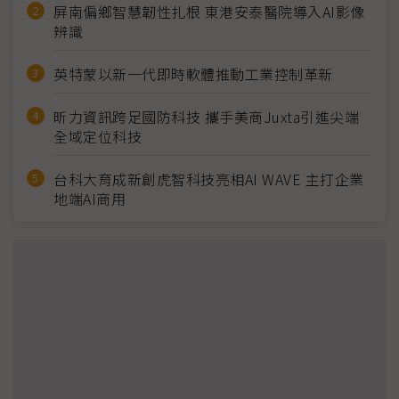
屏南偏鄉智慧韌性扎根 東港安泰醫院導入AI影像
辨識
英特蒙以新一代即時軟體推動工業控制革新
昕力資訊跨足國防科技 攜手美商Juxta引進尖端
全域定位科技
台科大育成新創虎智科技亮相AI WAVE 主打企業
地端AI商用