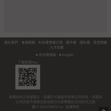
關於我們
·
會員服務
·
科技產業報訂閱
·
著作權
·
隱私權
·
常見問題
·
人才招募
■
中文简体版
■
English
下載新聞App
本網站內之全部圖文，係屬於大椽股份有限公司所有，非經本
公司同意不得將全部或部分內容轉載於任何形式之媒
體 © DIGITIMES Inc. 版權所有