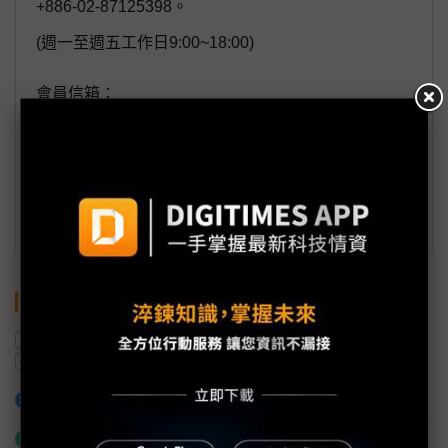
+886-02-87125398。
(週一至週五工作日9:00~18:00)
會員信箱：
member@digitimes.com
(一個工作日內將回覆您的來信)
訂閱DIGITIMES 行動版
關鍵字
美國
台積電
南科園區
半導體產業
中美貿易戰
加入已選取到「關鍵字追蹤」
什麼是「關鍵字追蹤」