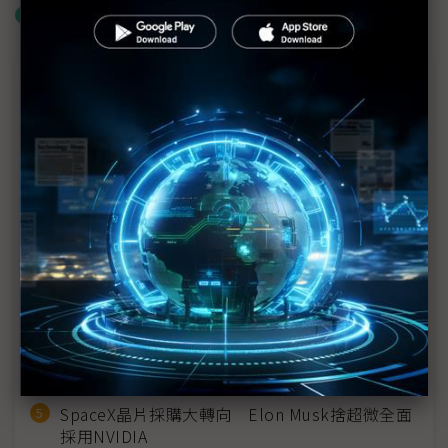
什麼是「關鍵字追蹤」
近７天熱門報導
MLCC訂單過熱、出貨比創高 村田示警全球AI基
建熱潮將趨緩
2027全年記憶體產能提前售罄 買家「祕而不
宣」只怕買不夠
英特爾EMIB良率達標 聯發科第2代ASIC產品
2028準時量產
光進銅退更明確？ 聯發科估SerDes 448G為銅
線「最終戰場」
SpaceX晶片採購大轉向 Elon Musk捨超微全面
採用NVIDIA