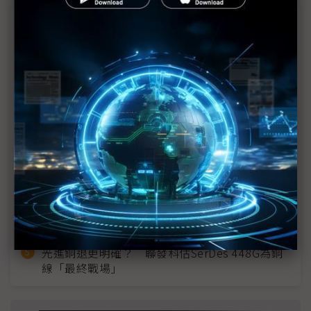
近７天熱門報導
MLCC訂單過熱、出貨比創高 村田示警全球AI基
建熱潮將趨緩
2027全年記憶體產能提前售罄 買家「祕而不
宣」只怕買不夠
英特爾EMIB良率達標 聯發科第2代ASIC產品
2028準時量產
SpaceX晶片採購大轉向 Elon Musk捨超微全面
採用NVIDIA
光進銅退更明確？ 聯發科估SerDes 448G為銅
線「最終戰場」