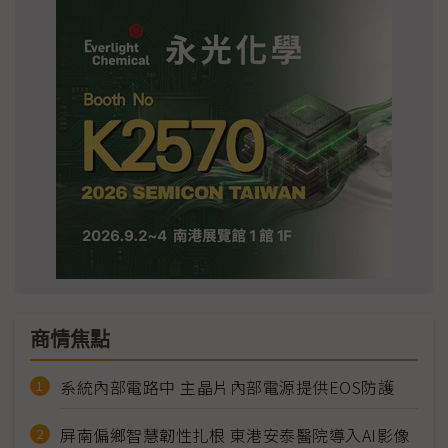
商情焦點
系統內部電路中 主晶片內部電源提供EOS防護
屏南偏鄉智慧韌性扎根 東港安泰醫院導入AI影像