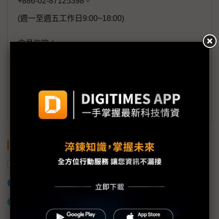
+886-02-87125398。
(週一至週五工作日9:00~18:00)
會員信箱：
member@digitimes.com
(一個工作日內將回覆您的來信)
訂閱DIGITIMES 行動版
關鍵字
GPU
首爾
南韓
AI
AI EXPO
加入已選取到「關鍵字追蹤」
什麼是「關鍵字追蹤」