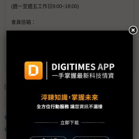
(週一至週五工作日9:00~18:00)
會員信箱：
member@digitimes.com
(一個工作日內將回覆您的來信)
訂閱DIGITIMES 行動版
關鍵字
晶圓代工
英特爾
台積電
2奈米
三星電子
蘋果
加入已選取到「關鍵字追蹤」
什麼是「關鍵字追蹤」