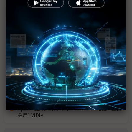
近７天熱門報導
MLCC訂單過熱、出貨比創高 村田示警全球AI基
建熱潮將趨緩
2027全年記憶體產能提前售罄 買家「祕而不
宣」只怕買不夠
英特爾EMIB良率達標 聯發科第2代ASIC產品
2028準時量產
光進銅退更明確？ 聯發科估SerDes 448G為銅
線「最終戰場」
SpaceX晶片採購大轉向 Elon Musk捨超微全面
採用NVIDIA