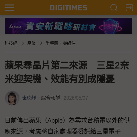
科技網
產業
半導體．零組件
蘋果尋晶片第二來源 三星2奈
米迎契機、效能有別成隱憂
陳玟靜
／
綜合報導
2026/05/07
日前傳出蘋果（Apple）為尋求台積電以外的供
應來源，考慮將自家處理器委託給三星電子