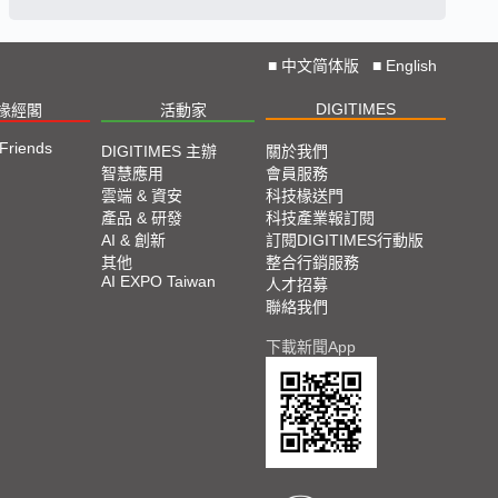
■
中文简体版
■
English
DIGITIMES
椽經閣
活動家
 Friends
DIGITIMES 主辦
關於我們
智慧應用
會員服務
雲端 & 資安
科技椽送門
產品 & 研發
科技產業報訂閱
AI & 創新
訂閱DIGITIMES行動版
其他
整合行銷服務
AI EXPO Taiwan
人才招募
聯絡我們
下載新聞App