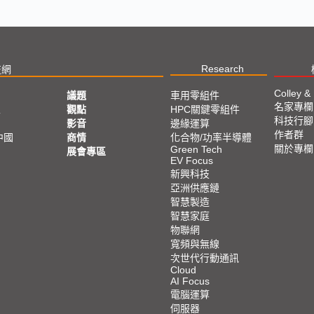
Research
技網
Colley &
議題
車用零組件
名家專欄
亞
觀點
HPC關鍵零組件
科技行腳
影音
邊緣運算
作者群
中國
商情
化合物/功率半導體
關於專欄
Green Tech
展會專區
EV Focus
新興科技
亞洲供應鏈
智慧製造
智慧家庭
物聯網
寬頻與無線
次世代行動通訊
Cloud
AI Focus
電腦運算
伺服器