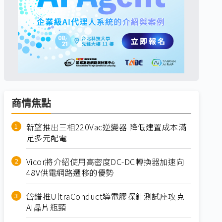
商情焦點
新望推出三相220Vac逆變器 降低建置成本滿
足多元配電
Vicor將介紹使用高密度DC-DC轉換器加速向
48V供電網路遷移的優勢
岱鐠推UltraConduct導電膠探針測試座攻克
AI晶片瓶頸