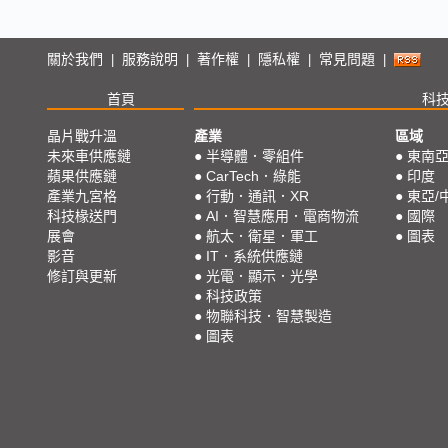
關於我們
服務說明
著作權
隱私權
常見問題
|
|
|
|
|
首頁
科
晶片戰升溫
產業
區域
未來車供應鏈
●
半導體．零組件
●
東南
蘋果供應鏈
●
CarTech．綠能
●
印度
產業九宮格
●
行動．通訊．XR
●
東亞/
科技椽送門
●
AI．智慧應用．電商物流
●
國際
展會
●
航太．衛星．軍工
●
圖表
影音
●
IT．系統供應鏈
修訂與更新
●
光電．顯示．光學
●
科技政策
●
物聯科技．智慧製造
●
圖表