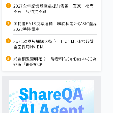
2027全年記憶體產能提前售罄 買家「祕而
不宣」只怕買不夠
英特爾EMIB良率達標 聯發科第2代ASIC產品
2028準時量產
SpaceX晶片採購大轉向 Elon Musk捨超微
全面採用NVIDIA
光進銅退更明確？ 聯發科估SerDes 448G為
銅線「最終戰場」