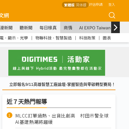
評估申請
登入
繁體版
简体版
文網
漫新聞
聽新聞
每日椽真
商情
AI EXPO Taiwan
COM
電．顯示．光學
｜
物聯科技．智慧製造
｜
科技政策
｜
圖表
立即報名9/11高雄智慧工廠論壇-掌握智造與零碳轉型賽局！
近７天熱門報導
MLCC訂單過熱、出貨比創高 村田示警全球
AI基建熱潮將趨緩