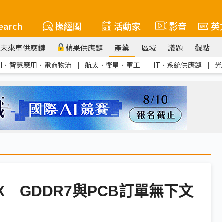
earch
椽經閣
活動家
影音
英
未來車供應鏈
蘋果供應鏈
產業
區域
議題
觀點
AI．智慧應用．電商物流
｜
航太．衛星．軍工
｜
IT．系統供應鏈
｜
光
CPX GDDR7與PCB訂單無下文