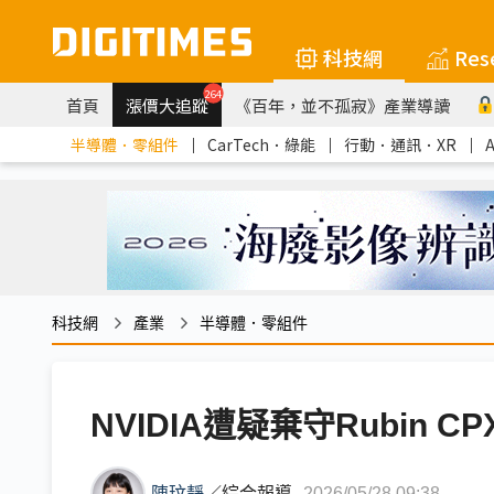
科技網
Res
264
首頁
漲價大追蹤
《百年，並不孤寂》產業導讀
半導體．零組件
｜
CarTech．綠能
｜
行動．通訊．XR
｜
科技網
產業
半導體．零組件
NVIDIA遭疑棄守Rubin 
陳玟靜
／
綜合報導
2026/05/28 09:38