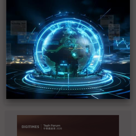
MLCC訂單過熱、出貨比創高 村田示警全球AI基
建熱潮將趨緩
2027全年記憶體產能提前售罄 買家「祕而不
宣」只怕買不夠
英特爾EMIB良率達標 聯發科第2代ASIC產品
2028準時量產
SpaceX晶片採購大轉向 Elon Musk捨超微全面
採用NVIDIA
光進銅退更明確？ 聯發科估SerDes 448G為銅
線「最終戰場」