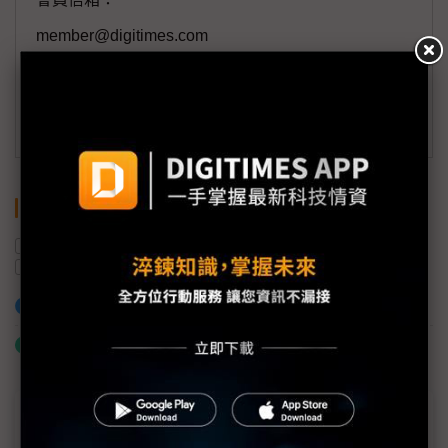
member@digitimes.com
(一個工作日內將回覆您的來信)
訂閱DIGITIMES 行動版
關鍵字
SK海力士
台積電
NVIDIA
COMPUTEX
AI
記憶體
魏哲家
加入已選取到「關鍵字追蹤」
什麼是「關鍵字追蹤」
近７天熱門報導