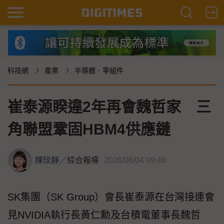
科技網
產業
半導體．零組件
崔泰源睽違2年再會魏哲家 三
角聯盟鞏固HBM4供應鏈
陳玟靜
／
綜合報導
2026/06/04 09:48
SK集團（SK Group）會長崔泰源在台灣接連會
見NVIDIA執行長黃仁勳及台積電董事長魏哲