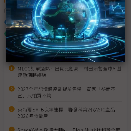
機器人
智慧機器人
加入已選取到「關鍵字追蹤」
什麼是「關鍵字追蹤」
近７天熱門報導
MLCC訂單過熱、出貨比創高 村田示警全球AI基
建熱潮將趨緩
2027全年記憶體產能提前售罄 買家「祕而不
宣」只怕買不夠
英特爾EMIB良率達標 聯發科第2代ASIC產品
2028準時量產
SpaceX晶片採購大轉向 Elon Musk捨超微全面