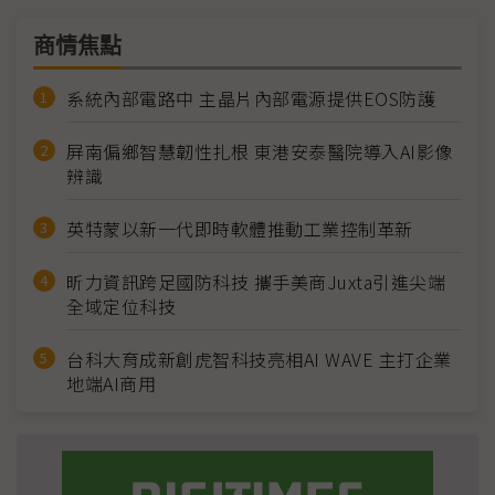
商情焦點
系統內部電路中 主晶片內部電源提供EOS防護
屏南偏鄉智慧韌性扎根 東港安泰醫院導入AI影像
辨識
英特蒙以新一代即時軟體推動工業控制革新
昕力資訊跨足國防科技 攜手美商Juxta引進尖端
全域定位科技
台科大育成新創虎智科技亮相AI WAVE 主打企業
地端AI商用