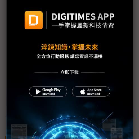
徐宏民
國立台灣大學資訊工程學系教授，曾任鴻海集團
與Stellantis合資車用科技公司技術長暨副總經
理，推動ADAS及智慧座艙系統產品進入全球車
用市場。紐約哥倫比亞大學電機博士，專精於機
器學習、電腦視覺、自駕車、機器人等領域。為
訊連科技研發團隊創始成員，慧景科技
（thingnario）共同創辦人，NVIDIA AI Lab計畫
主持人；曾任IBM華生研究中心及美國微軟研究
院客座研究員。擔任多家科技公司AI策略顧問，
習慣從學術與產業雙重視角檢驗技術發展的機會
與挑戰。
關鍵字