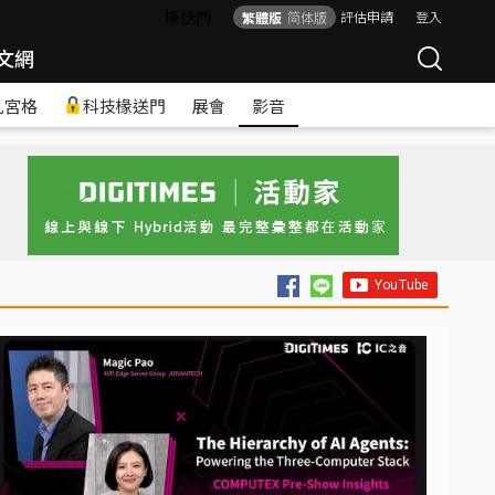
椽送門
評估申請
登入
繁體版
简体版
文網
九宮格
科技椽送門
展會
影音