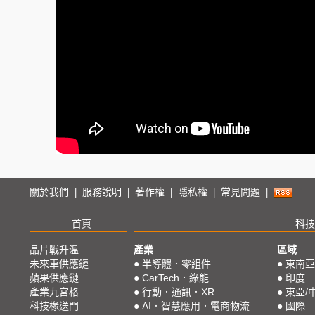
關於我們
服務說明
著作權
隱私權
常見問題
|
|
|
|
|
首頁
科技
晶片戰升溫
產業
區域
未來車供應鏈
●
半導體．零組件
●
東南亞
蘋果供應鏈
●
CarTech．綠能
●
印度
產業九宮格
●
行動．通訊．XR
●
東亞/
科技椽送門
●
AI．智慧應用．電商物流
●
國際