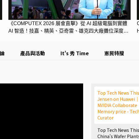
《COMPUTEX 2026 展會直擊》從 AI 超級電腦到實體
AI 智造！技嘉、精英、亞奇雷、雄克四大廠攤位深度開
箱
評論
產品與活動
It's 秀 Time
憲民特搜
Top Tech News This
Jensen on Huawei｜
NVIDIA Collaborat
Memory price - Tec
Curator
Top Tech News This
China's Wafer Pla