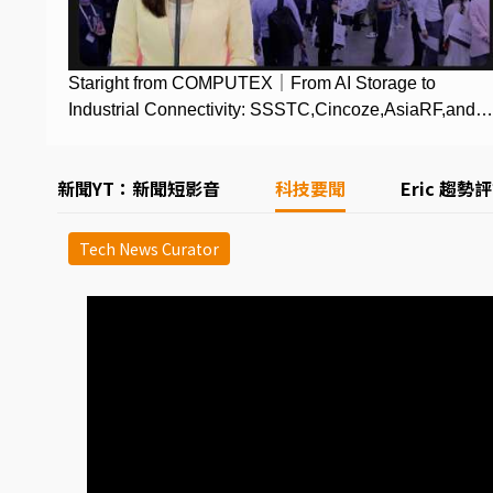
Staright from COMPUTEX｜From AI Storage to
Industrial Connectivity: SSSTC,Cincoze,AsiaRF,and
EZCast
新聞YT：新聞短影音
科技要聞
Eric 趨勢
Tech News Curator