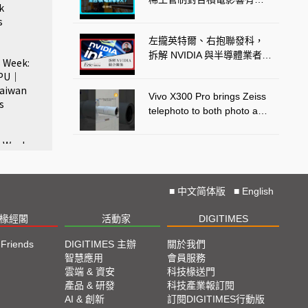
k
大？Feat. DIGITIMES 資深
s
分析師 林俊吉《圖然說科
左攏英特爾、右抱聯發科，
技》EP.81
拆解 NVIDIA 與半導體業者間
 Week:
的競合關係《Eric 趨勢評
CPU｜
論》EP.03
Taiwan
Vivo X300 Pro brings Zeiss
s
telephoto to both photo and
video
 Week:
p｜NVIDIA
ws
■
中文简体版
■
English
椽經閣
活動家
DIGITIMES
 Week:
｜AUO's
 Friends
DIGITIMES 主辦
關於我們
 drop in
欄
智慧應用
會員服務
ator
腳
雲端 & 資安
科技椽送門
產品 & 研發
科技產業報訂閱
 Week:
欄
AI & 創新
訂閱DIGITIMES行動版