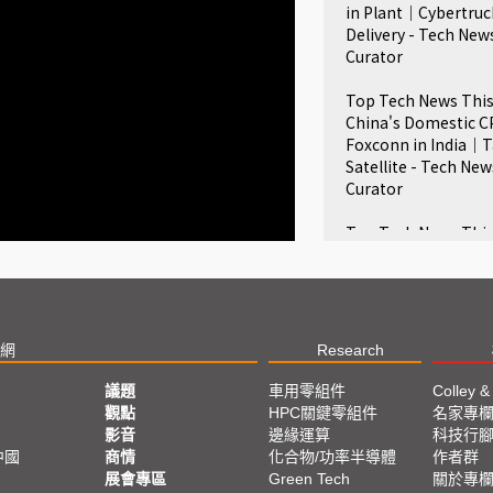
in Plant｜Cybertruc
Delivery - Tech New
Curator
Top Tech News This
China's Domestic 
Foxconn in India｜
Satellite - Tech New
Curator
Top Tech News This
OpenAI Dispute｜
Microsoft's AI Chi
Concerns - Tech Ne
Curator
網
Research
Top Tech News This
Memory price rise
議題
車用零組件
Colley &
Micro LED｜EV Price
觀點
HPC關鍵零組件
名家專
TW - Tech News Cur
影音
邊緣運算
科技行
中國
商情
化合物/功率半導體
作者群
Top Tech News This
展會專區
Green Tech
關於專