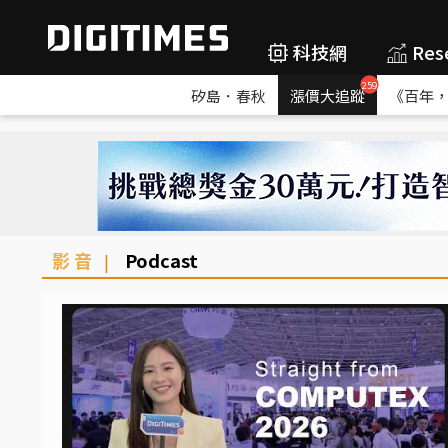
科技網
Res
259
矽島．春秋
漲價大追蹤
《百年
影 音
Podcast
|