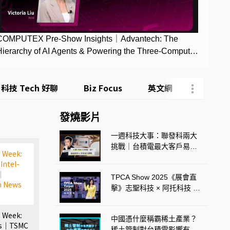
COMPUTEX Pre-Show Insights｜Advantech: The
Hierarchy of AI Agents & Powering the Three-Computer
Stack
科技 Tech 好聊
Biz Focus
英文網
開些什
發燒影片
一週科技大事：聯發科兩大
挑戰｜台積電最大客戶易主
 Week:
｜GB300 量產誰受惠？《科
Intel-
技剪報中》2025 年 10 月第
e｜
TPCA Show 2025《展會直
3 週
h News
擊》志聖科技 × 阿托科技 攤
位開箱｜智慧製程 × 創新材
料引領 PCB 新時代
 Week:
中國憑什麼稱霸稀土產業？
nts｜TSMC
稀土管制對台積電影響有多