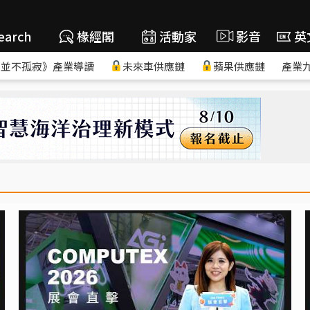
earch
椽經閣
活動家
影音
英
，並不孤寂》產業導讀
未來車供應鏈
蘋果供應鏈
產業