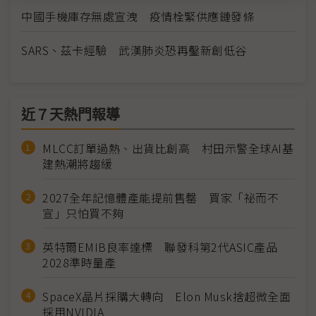
中國手機庫存無處宣洩 疫情栓緊供應鏈發條
SARS、茲卡經驗 武漢肺炎恐再鑿新創低谷
近７天熱門報導
MLCC訂單過熱、出貨比創高 村田示警全球AI基
建熱潮將趨緩
2027全年記憶體產能提前售罄 買家「祕而不
宣」只怕買不夠
英特爾EMIB良率達標 聯發科第2代ASIC產品
2028準時量產
SpaceX晶片採購大轉向 Elon Musk捨超微全面
採用NVIDIA