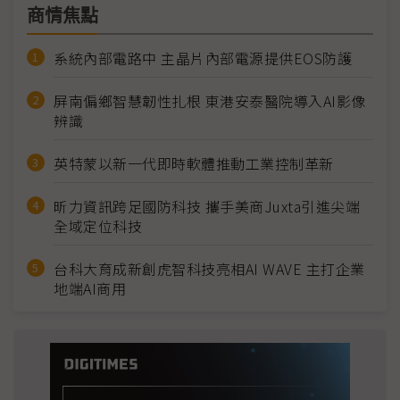
商情焦點
系統內部電路中 主晶片內部電源提供EOS防護
屏南偏鄉智慧韌性扎根 東港安泰醫院導入AI影像
辨識
英特蒙以新一代即時軟體推動工業控制革新
昕力資訊跨足國防科技 攜手美商Juxta引進尖端
全域定位科技
台科大育成新創虎智科技亮相AI WAVE 主打企業
地端AI商用