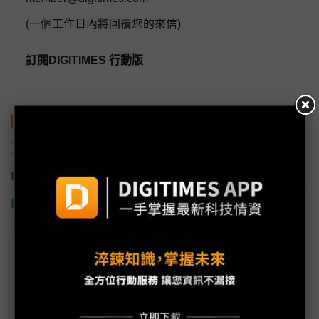
(一個工作日內將回覆您的來信)
訂閱DIGITIMES 行動版
關鍵字
台光電子
聯茂電子
台燿
銅箔基板
加入已選取到「關鍵字追蹤」
什麼是「關鍵字追蹤」
議題精選－疫情影響：斷鏈風險評估
5G基礎建設需求仍在 PCB訂單只是遞延
疫情發展霧煞煞 物流、人力將是PCB廠開工後頭號