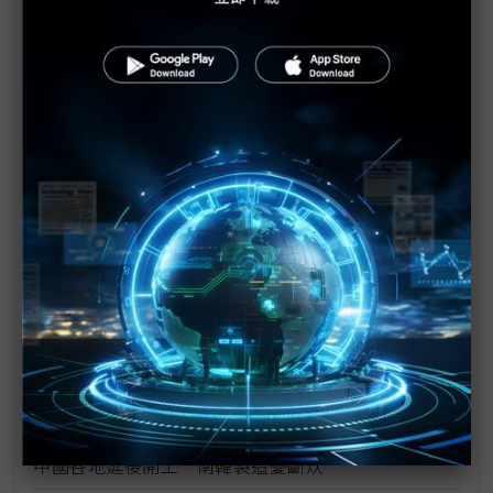
挑戰
工作天數影響1月營收 台CCL廠：開工之後才能確定
訂單狀況
開工日將屆 中國半導體產業現況如何？
中國終端需求急降溫 半導體產業回溫變數大
「疫」場全球斷鏈危機 誰能倖免？
中國第一車市恐讓座 全球供應鏈拖下水
武漢疫情慘斷鏈 現代汽車南韓全面停工
武漢3面板廠憂上游材料斷鏈
中國各地延後開工 南韓製造憂斷炊