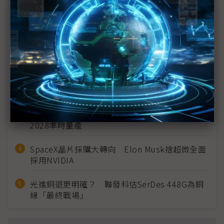
近７天熱門報導
MLCC訂單過熱、出貨比創高 村田示警全球AI基
建熱潮將趨緩
2027全年記憶體產能提前售罄 買家「祕而不
宣」只怕買不夠
英特爾EMIB良率達標 聯發科第2代ASIC產品
2028準時量產
SpaceX晶片採購大轉向 Elon Musk捨超微全面
採用NVIDIA
光進銅退更明確？ 聯發科估SerDes 448G為銅
線「最終戰場」