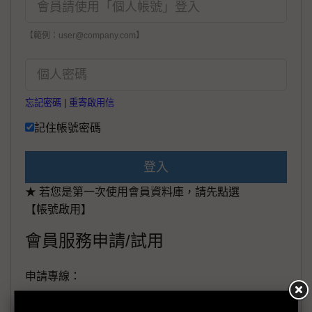
【範例：user@company.com】
忘記密碼
|
重寄啟用信
記住帳號密碼
登入
★ 若您是第一次使用會員資料庫，請先點選
【帳號啟用】
會員服務申請/試用
申請專線：
+886-02-87125398。