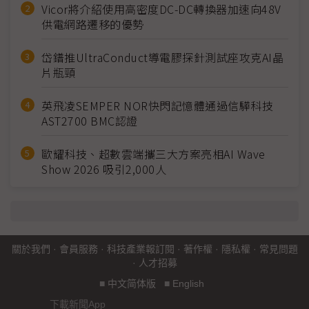
Vicor將介紹使用高密度DC-DC轉換器加速向48V
供電網路遷移的優勢
岱鐠推UltraConduct導電膠探針測試座攻克AI晶
片瓶頸
英飛凌SEMPER NOR快閃記憶體通過信驊科技
AST2700 BMC認證
歐耀科技、超數雲端攜三大方案亮相AI Wave
Show 2026 吸引2,000人
關於我們
·
會員服務
·
科技產業報訂閱
·
著作權
·
隱私權
·
常見問題
·
人才招募
■
中文简体版
■
English
下載新聞App