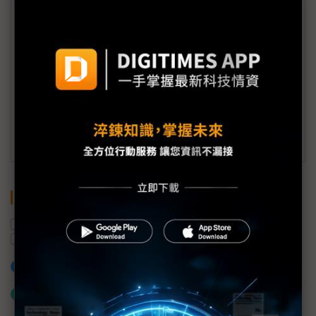
(週一至週五工作日9:00~18:00)
會員信箱：
member@digitimes.com
(一個工作日內將回覆您的來信)
訂閱DIGITIMES 行動版
關鍵字
電網
太陽能發電
再生能源
越南
太陽能
加入已選取到「關鍵字追蹤」
什麼是「關鍵字追蹤」