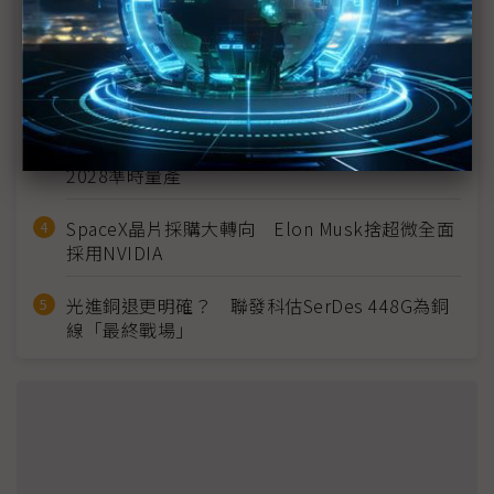
建熱潮將趨緩
2027全年記憶體產能提前售罄 買家「祕而不
宣」只怕買不夠
英特爾EMIB良率達標 聯發科第2代ASIC產品
2028準時量產
SpaceX晶片採購大轉向 Elon Musk捨超微全面
採用NVIDIA
光進銅退更明確？ 聯發科估SerDes 448G為銅
線「最終戰場」