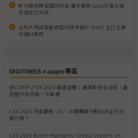
昕力資訊跨足國防科技 攜手美商Juxta引進尖端
全域定位科技
台科大育成新創虎智科技亮相AI WAVE 主打企業
地端AI商用
DIGITIMES e-paper專區
📦COMPUTEX 2026 展會直擊：精華影音全收錄！最
完整科技亮點一次掌握
CES 2026 深度觀察｜AI、半導體與行動科技正在改
變什麼？
CES 2026 Booth Highlights: Global Leaders on