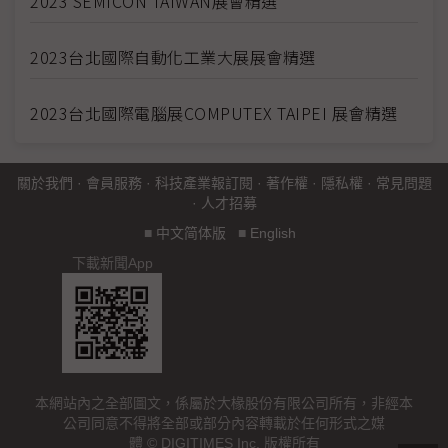
2023 SEMICON TAIWAN展會精選
2023台北國際自動化工業大展展會精選
2023台北國際電腦展COMPUTEX TAIPEI 展會精選
關於我們
·
會員服務
·
科技產業報訂閱
·
著作權
·
隱私權
·
常見問題
·
人才招募
■
中文简体版
■
English
下載新聞App
本網站內之全部圖文，係屬於大椽股份有限公司所有，非經本
公司同意不得將全部或部分內容轉載於任何形式之媒
體 © DIGITIMES Inc. 版權所有