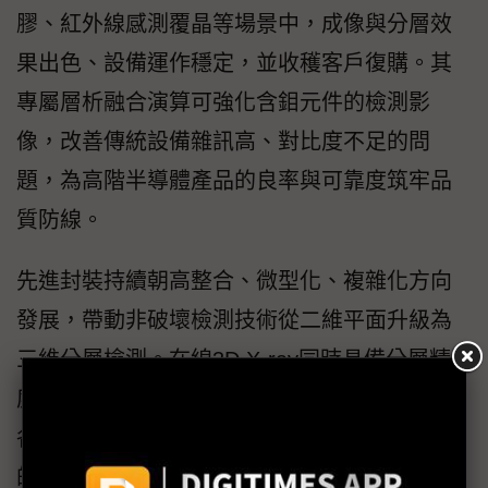
膠、紅外線感測覆晶等場景中，成像與分層效
果出色、設備運作穩定，並收穫客戶復購。其
專屬層析融合演算可強化含鉬元件的檢測影
像，改善傳統設備雜訊高、對比度不足的問
題，為高階半導體產品的良率與可靠度筑牢品
質防線。
先進封裝持續朝高整合、微型化、複雜化方向
發展，帶動非破壞檢測技術從二維平面升級為
三維分層檢測。在線3D X-ray同時具備分層精
度與量產效率，可有效排查高密度封裝元件的
各類疑難缺陷，是目前先進封裝產線在線全檢
的最佳解決方案。（文章來源：海慶科技業務