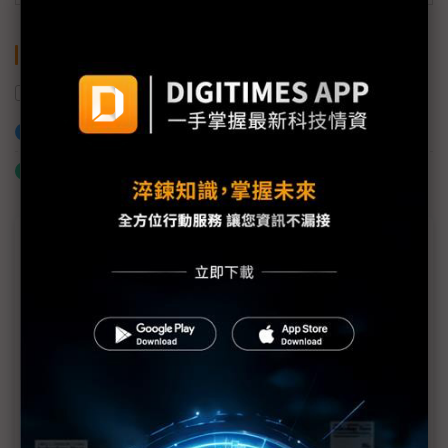
關鍵字
無人機
加入已選取到「關鍵字追蹤」
什麼是「關鍵字追蹤」
近７天熱門報導
MLCC訂單過熱、出貨比創高 村田示警全球AI基
建熱潮將趨緩
2027全年記憶體產能提前售罄 買家「祕而不
宣」只怕買不夠
英特爾EMIB良率達標 聯發科第2代ASIC產品