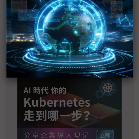
2028準時量產
光進銅退更明確？ 聯發科估SerDes 448G為銅
線「最終戰場」
SpaceX晶片採購大轉向 Elon Musk捨超微全面
採用NVIDIA