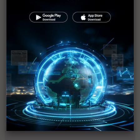
近７天熱門報導
MLCC訂單過熱、出貨比創高 村田示警全球AI基
建熱潮將趨緩
2027全年記憶體產能提前售罄 買家「祕而不
宣」只怕買不夠
英特爾EMIB良率達標 聯發科第2代ASIC產品
2028準時量產
光進銅退更明確？ 聯發科估SerDes 448G為銅
線「最終戰場」
SpaceX晶片採購大轉向 Elon Musk捨超微全面
採用NVIDIA