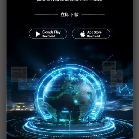
三星新款折疊機亮相在即 Fold8傳鉸鏈優化改善折
痕
蘋果進軍折疊機市場 供應鏈迎大單也迎成本考驗
蘋果折疊iPhone邁入量產 富士康多地招工供應鏈備
戰
蘋果將拉抬折疊機均價 書本式成高階市場主流
蘋果、三星與華為齊攻折疊機 下半年市場戰火升溫
蘋果折疊機推升寬螢幕趨勢 供應鏈迎出貨與ASP雙
升
鉸鏈問題已解決！ 蘋果折疊iPhone傳7月量產、9月
如期發表
零組件漲價壓力浮現 三星2026折疊機出貨目標趨保