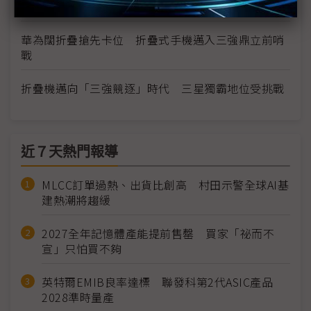
守
華為闊折疊搶先卡位 折疊式手機邁入三強鼎立前哨
戰
折疊機邁向「三強競逐」時代 三星獨霸地位受挑戰
近７天熱門報導
MLCC訂單過熱、出貨比創高 村田示警全球AI基
建熱潮將趨緩
2027全年記憶體產能提前售罄 買家「祕而不
宣」只怕買不夠
英特爾EMIB良率達標 聯發科第2代ASIC產品
2028準時量產