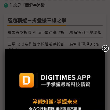
什麼是「關鍵字追蹤」
議題精選－折疊機三雄之爭
蘋果首款折疊iPhone量產高難度 鴻海操刀最終調整
三星Fold系列首度採闊螢幕設計 為何非頂規Ultra
機型？
三星折疊新品三箭齊發 Fold8採護照式「闊螢幕」
搶市
三星押寶Wide Fold迎戰蘋果 產量傳居3款折疊機型
之首
左右開闔式折疊機走向寬窄雙路線 產品定位各具優
勢