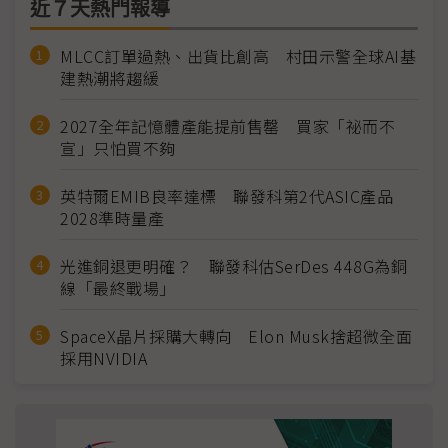
近７天熱門報導
MLCC訂單過熱、出貨比創高 村田示警全球AI基
建熱潮將趨緩
2027全年記憶體產能提前售罄 買家「祕而不
宣」只怕買不夠
英特爾EMIB良率達標 聯發科第2代ASIC產品
2028準時量產
光進銅退更明確？ 聯發科估SerDes 448G為銅
線「最終戰場」
SpaceX晶片採購大轉向 Elon Musk捨超微全面
採用NVIDIA