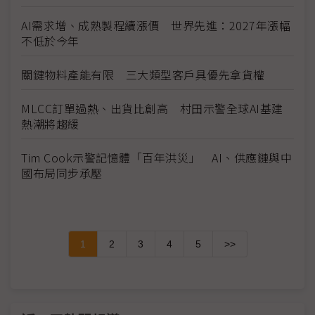
AI需求增、成熟製程續漲價 世界先進：2027年漲幅
不低於今年
關鍵物料產能有限 三大類型客戶具優先拿貨權
MLCC訂單過熱、出貨比創高 村田示警全球AI基建
熱潮將趨緩
Tim Cook示警記憶體「百年洪災」 AI、供應鏈與中
國布局同步承壓
1
2
3
4
5
>>