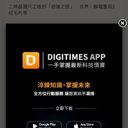
二線晶圓代工廠的「修復之旅」 世界、聯電重返3
成毛利率
CPU、DRAM缺貨嚴峻 義隆看PC市況需求2H26更辛
苦
創見束崇萬再獲台灣企業領袖100強 記憶體缺貨漲
價延續2027年底
DRAM漲價衝擊終端 群光憑商用市場逆勢繳亮眼成
績單
記憶體短缺、成本飆升重創出貨 中系手機品牌集體
押注AI突圍
手機事業同樣面臨記憶體漲價 為何蘋果賺、三星
虧？
載板長約鎖定至2028還不夠 客戶重啟「合資建廠」