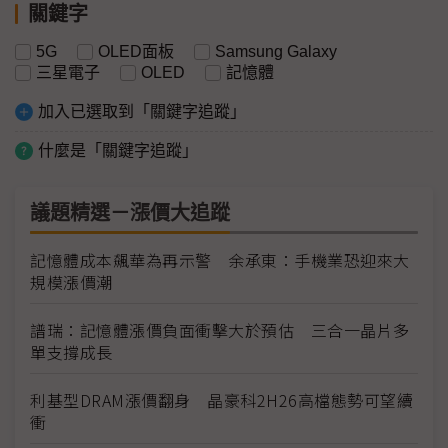
關鍵字
5G
OLED面板
Samsung Galaxy
三星電子
OLED
記憶體
加入已選取到「關鍵字追蹤」
什麼是「關鍵字追蹤」
議題精選－漲價大追蹤
記憶體成本飆華為再示警 余承東：手機業恐迎來大
規模漲價潮
譜瑞：記憶體漲價負面衝擊大於預估 三合一晶片多
單支撐成長
利基型DRAM漲價翻身 晶豪科2H26高檔態勢可望續
衝