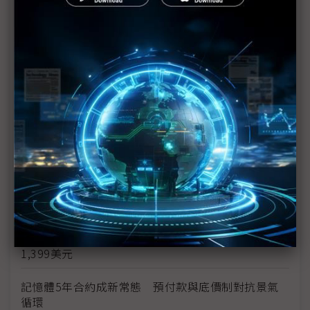
模式
量跌價漲、兩極化凍結總需求 旗艦手機SoC獨木難
支
NVIDIA RTX 50傳最高調漲30% 台積電、GDDR7雙
漲價恐擴及全球
崇舜3Q漲價、兩岸同步擴產 2026全年營收獲利都
看旺
雲端AI晶片不只技術還要有搶產能本事 包產能、簽
長約再現
零組件成本飆升衝擊 傳iPhone 18 Pro起售價達
1,399美元
記憶體5年合約成新常態 預付款與底價制對抗景氣
循環