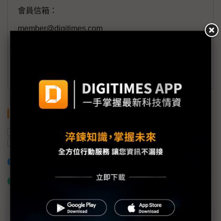
會員信箱：
member@digitimes.com
(一個工作日內將回覆您的來信)
訂閱DIGITIMES 行動版
關鍵字
記憶體
出貨量
電商
蘋果
中國
華為
加入已選取到「關鍵字追蹤」
什麼是「關鍵字追蹤」
近７天熱門報導