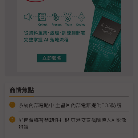
商情焦點
系統內部電路中 主晶片內部電源提供EOS防護
屏南偏鄉智慧韌性扎根 東港安泰醫院導入AI影像
辨識