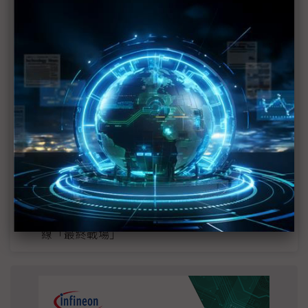
MLCC訂單過熱、出貨比創高 村田示警全球AI基
建熱潮將趨緩
2027全年記憶體產能提前售罄 買家「祕而不
宣」只怕買不夠
英特爾EMIB良率達標 聯發科第2代ASIC產品
2028準時量產
SpaceX晶片採購大轉向 Elon Musk捨超微全面
採用NVIDIA
光進銅退更明確？ 聯發科估SerDes 448G為銅
線「最終戰場」