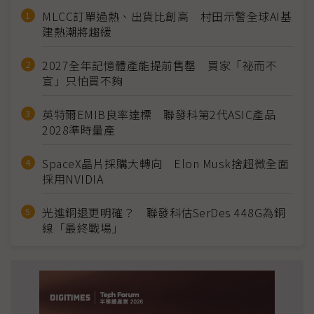
MLCC訂單過熱、出貨比創高 村田示警全球AI基
建熱潮將趨緩
2027全年記憶體產能提前售罄 買家「祕而不
宣」只怕買不夠
英特爾EMIB良率達標 聯發科第2代ASIC產品
2028準時量產
SpaceX晶片採購大轉向 Elon Musk捨超微全面
採用NVIDIA
光進銅退更明確？ 聯發科估SerDes 448G為銅
線「最終戰場」