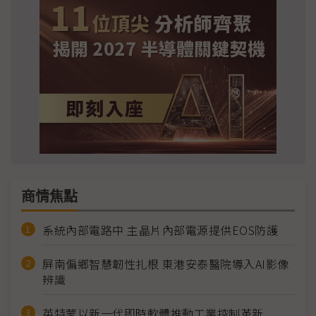
商情焦點
系統內部電路中 主晶片內部電源提供EOS防護
屏南偏鄉智慧韌性扎根 東港安泰醫院導入AI影像
辨識
英特蒙以新一代即時軟體推動工業控制革新