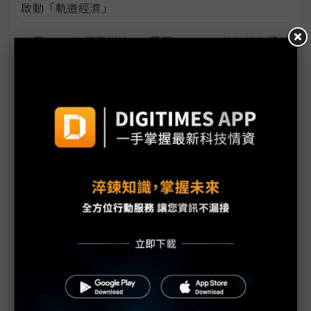
啟動「軌道經濟」
中國H200訂單暴增逾200萬顆 NVIDIA傳急敲台積新
產能
黃仁勳誠聘Groq 員工股權「折現」約9成隨CEO加
入NVIDIA
川普10萬美元H-1B簽證費用爭議延燒 美國商會提起
上訴
魏哲家自嘲含淚打造台積美廠 NYT剖析1.8萬條法規
如何綁住晶圓代工龍頭手腳
從DeepSeek到H200鬆綁 盤點NVIDIA 2025年十大
關鍵時刻
新的逆襲之路？ 業者估未來5~10年中國將竄出多家
TPU