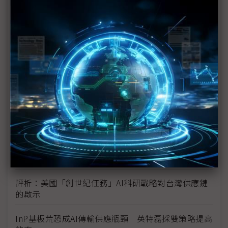
未蒙其利先受其害 美國製造業景氣連9個月衰退
H200效能翻6倍、價格增3成 NVIDIA「清庫存」仍
讓中國動心
豐田目標2026全球生產破千萬輛 HEV需求強勁跨越
電動車放緩影響
東南亞各國與美貿易協議持續推進 2026聚焦關鍵礦
產、轉口問題
陳立武與川普關鍵40分鐘會談 將政治阻力化為英特
爾資金
評析：美國「創世紀任務」AI科研戰略對台灣供應鏈
的啟示
InP基板荒恐成AI傳輸供應瓶頸 英特磊採雙策略提高