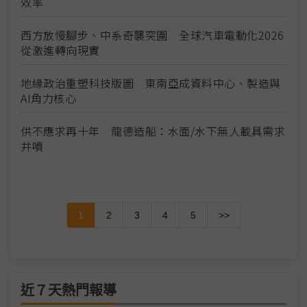
效率
西方放慢腳步、中系奇襲突圍 全球汽車電動化2026
從激進轉向現實
地緣政治重塑科技版圖 東南亞成資料中心、製造與
AI角力核心
供不應求再十年 龍德造船：水面/水下無人載具需求
井噴
1
2
3
4
5
>>
近７天熱門報導