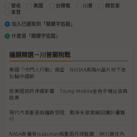
營收
美國
台積電
川普
魏哲家
家登
加入已選取到「關鍵字追蹤」
什麼是「關鍵字追蹤」
議題精選－川普關稅戰
美國「守門人行動」揭密 NVIDIA高階AI晶片地下走
私輸中細節
受美國政府停擺影響 Trump Mobile金色手機出貨再
跳票
現代汽車重返俄羅斯受阻 戰爭未歇車廠回購計畫難
行
NASA新署長Isaacman揭重返月球藍圖 拚川普任內