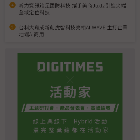
昕力資訊跨足國防科技 攜手美商Juxta引進尖端
全域定位科技
台科大育成新創虎智科技亮相AI WAVE 主打企業
地端AI商用