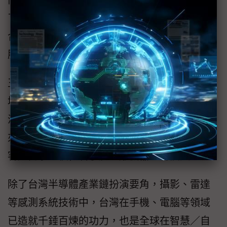
而ARTC作為支持產業技術發展的最佳後盾，除
了提供自駕車測試服務，特別是透過感測整
合、定位、決策等，也已提供人形機器人相關
服務。
王正健表示，在全球自駕車、人形機器人領
域，台灣均扮演重要推手的角色，從現下全球
汽車E/E化，台灣一級供應商（Tier 1）地位愈
來愈被看重。而相同的隊伍，其實也因應國際
客戶需求，積極著手於人形機器人的投入。
除了台灣半導體產業鏈扮演要角，攝影、雷達
等感測系統技術中，台灣在手機、電腦等領域
已造就千錘百煉的功力，也是全球在智慧／自