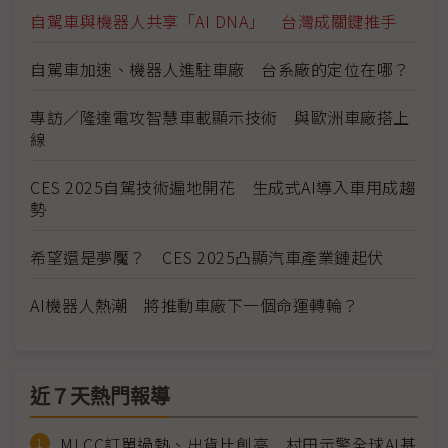
自駕車與機器人共享「AI DNA」 台灣成關鍵推手
自駕車加速、機器人進駐車廠 台系廠的定位在哪？
專訪／隆達電攻智慧車載顯示技術 與歐洲車廠搭上
線
CES 2025自駕技術遍地開花 生成式AI導入車用成趨
勢
希望還是夢魘？ CES 2025凸顯汽車產業鏈起伏
AI機器人熱潮 將推動車廠下一個命運轉輪？
近７天熱門報導
MLCC訂單過熱、出貨比創高 村田示警全球AI基