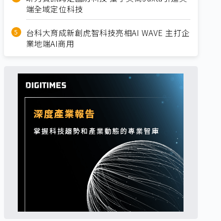
端全域定位科技
台科大育成新創虎智科技亮相AI WAVE 主打企
業地端AI商用