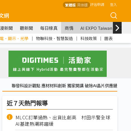
評估申請
登入
繁體版
简体版
文網
漫新聞
聽新聞
每日椽真
商情
AI EXPO Taiwan
COM
電．顯示．光學
｜
物聯科技．智慧製造
｜
科技政策
｜
圖表
聯發科設計觀點 應材材料創新 獨家開講 破除AI晶片供應鏈
近７天熱門報導
MLCC訂單過熱、出貨比創高 村田示警全球
AI基建熱潮將趨緩