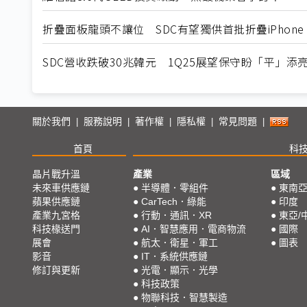
折疊面板龍頭不讓位 SDC有望獨供首批折疊iPhone
SDC營收跌破30兆韓元 1Q25展望保守盼「平」添
關於我們
服務說明
著作權
隱私權
常見問題
|
|
|
|
|
首頁
科
晶片戰升溫
產業
區域
未來車供應鏈
●
半導體．零組件
●
東南
蘋果供應鏈
●
CarTech．綠能
●
印度
產業九宮格
●
行動．通訊．XR
●
東亞/
科技椽送門
●
AI．智慧應用．電商物流
●
國際
展會
●
航太．衛星．軍工
●
圖表
影音
●
IT．系統供應鏈
修訂與更新
●
光電．顯示．光學
●
科技政策
●
物聯科技．智慧製造