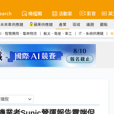
earch
椽經閣
活動家
影音
英
未來車供應鏈
蘋果供應鏈
產業
區域
議題
觀點
AI．智慧應用．電商物流
｜
航太．衛星．軍工
｜
IT．系統供應鏈
｜
光
鍍機業者Sunic營運報告露端倪