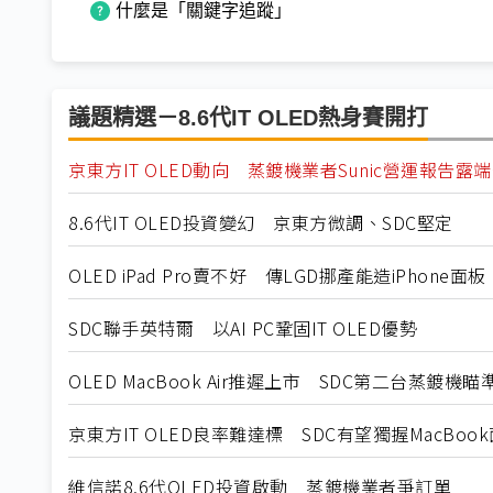
什麼是「關鍵字追蹤」
議題精選－8.6代IT OLED熱身賽開打
京東方IT OLED動向 蒸鍍機業者Sunic營運報告露
8.6代IT OLED投資變幻 京東方微調、SDC堅定
OLED iPad Pro賣不好 傳LGD挪產能造iPhone面板
SDC聯手英特爾 以AI PC鞏固IT OLED優勢
OLED MacBook Air推遲上市 SDC第二台蒸鍍機
京東方IT OLED良率難達標 SDC有望獨握MacBo
維信諾8.6代OLED投資啟動 蒸鍍機業者爭訂單