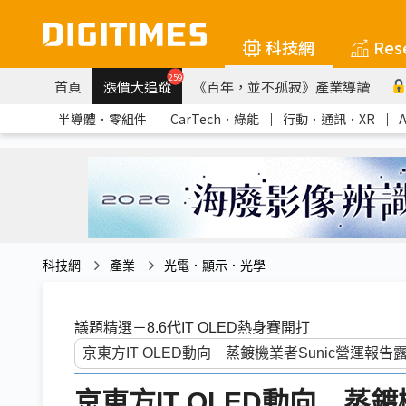
科技網
Res
259
首頁
漲價大追蹤
《百年，並不孤寂》產業導讀
半導體．零組件
｜
CarTech．綠能
｜
行動．通訊．XR
｜
科技網
產業
光電．顯示．光學
議題精選－8.6代IT OLED熱身賽開打
京東方IT OLED動向 蒸