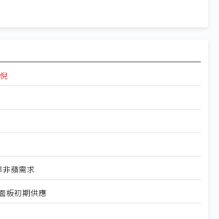
端倪
瞄準非蘋需求
ok面板初期供應