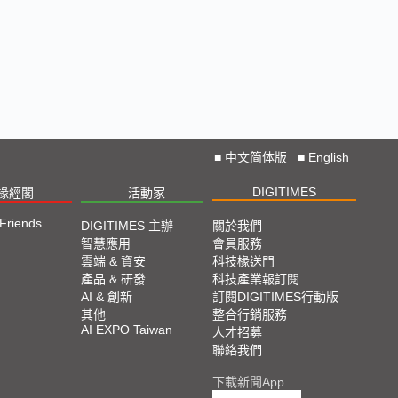
■
中文简体版
■
English
DIGITIMES
椽經閣
活動家
 Friends
DIGITIMES 主辦
關於我們
智慧應用
會員服務
雲端 & 資安
科技椽送門
產品 & 研發
科技產業報訂閱
AI & 創新
訂閱DIGITIMES行動版
其他
整合行銷服務
AI EXPO Taiwan
人才招募
聯絡我們
下載新聞App