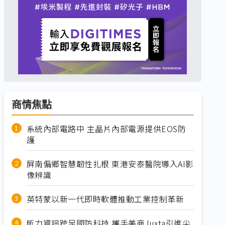
商情焦點
系統內部電路中 主晶片內部電源提供EOS防
護
屏南偏鄉智慧韌性扎根 東港安泰醫院導入AI影
像辨識
英特蒙以新一代即時軟體推動工業控制革新
昕力資訊跨足國防科技 攜手美商Juxta引進尖