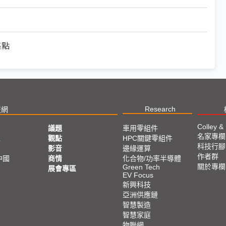
亮點
Research
技網
Colley &
議題
車用零組件
名家專欄
亞
觀點
HPC關鍵零組件
科技行腳
影音
邊緣運算
作者群
中國
商情
化合物/功率半導體
關於專欄
Green Tech
展會專區
EV Focus
新興科技
亞洲供應鏈
智慧製造
智慧家庭
物聯網