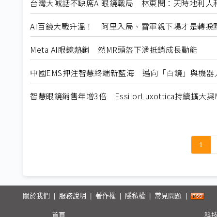
台灣大喊話不缺席AI眼鏡戰局 林東閔：天時地利人
AI百鏡大戰升溫！ 阿里入局、雷軍親下場才是轉捩
Meta AI眼鏡熱銷 然MR頭盔下滑抵銷成長動能
中國EMS押注智慧終端新藍海 邁向「百鏡」與機器
智慧眼鏡銷售年增3倍 EssilorLuxottica持續擴大與
1
關於我們
服務說明
著作權
隱私權
常見問題
|
|
|
|
|
首頁
科