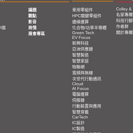
Colley &
議題
車用零組件
名家專欄
亞
觀點
HPC關鍵零組件
科技行腳
影音
邊緣運算
作者群
中國
商情
化合物/功率半導體
關於專欄
Green Tech
展會專區
EV Focus
新興科技
亞洲供應鏈
智慧製造
智慧家庭
物聯網
寬頻與無線
次世代行動通訊
Cloud
AI Focus
電腦運算
伺服器
行動裝置與應用
智慧穿戴
CarTech
IC設計
IC製造