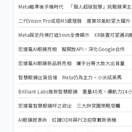
Meta瞄準後手機時代 「個人超級智慧」挑戰蘋果
二代Vision Pro或搭M5處理器 運算效能盼望大躍升
Meta與史丹佛打造3mm全像顯示 XR裝置可望邁向
宏達電AI眼鏡亮相 擬開放API、深化Google合作
宏達電AI眼鏡新品將亮相 攜手台哥大放大出貨量
智慧眼鏡出貨倍增 Meta仍為主力、小米成黑馬
Brilliant Labs推新智慧眼鏡 重量40克、續航力14
宏達電智慧眼鏡呼之欲出 三大拚突圍策略受矚
AI眼鏡掀革命 紅鏈ODM與PCB迎穿戴新商機