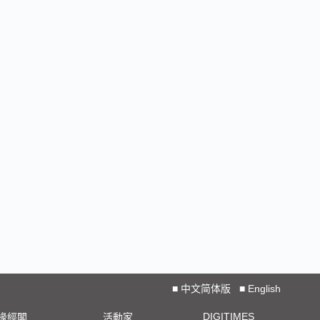
■
中文简体版
■
English
DIGITIMES
椽經閣
活動家