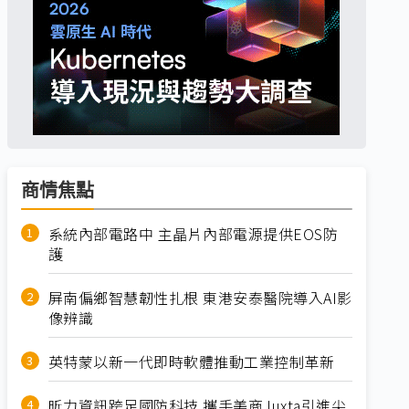
商情焦點
系統內部電路中 主晶片內部電源提供EOS防
護
屏南偏鄉智慧韌性扎根 東港安泰醫院導入AI影
像辨識
英特蒙以新一代即時軟體推動工業控制革新
昕力資訊跨足國防科技 攜手美商Juxta引進尖