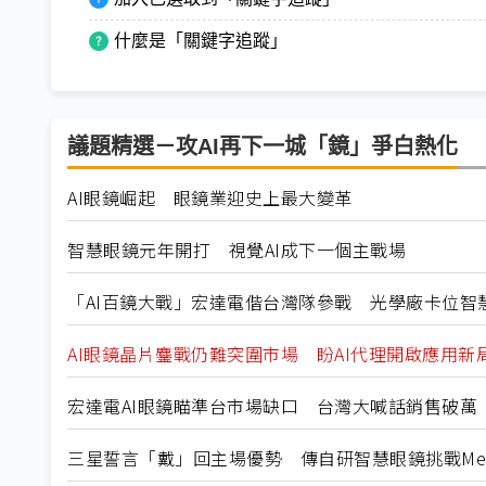
什麼是「關鍵字追蹤」
議題精選－攻AI再下一城「鏡」爭白熱化
AI眼鏡崛起 眼鏡業迎史上最大變革
智慧眼鏡元年開打 視覺AI成下一個主戰場
「AI百鏡大戰」宏達電偕台灣隊參戰 光學廠卡位智
AI眼鏡晶片鏖戰仍難突圍市場 盼AI代理開啟應用新
宏達電AI眼鏡瞄準台市場缺口 台灣大喊話銷售破萬
三星誓言「戴」回主場優勢 傳自研智慧眼鏡挑戰Me