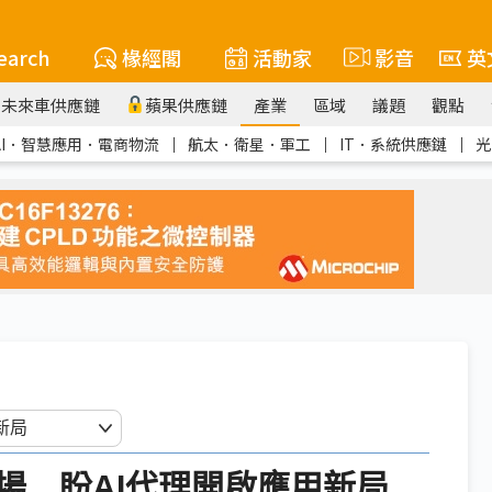
earch
椽經閣
活動家
影音
英
未來車供應鏈
蘋果供應鏈
產業
區域
議題
觀點
AI．智慧應用．電商物流
｜
航太．衛星．軍工
｜
IT．系統供應鏈
｜
光
場 盼AI代理開啟應用新局