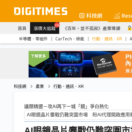
科技網
Res
259
首頁
漲價大追蹤
《百年，並不孤寂》產業導讀
半導體．零組件
｜
CarTech．綠能
｜
行動．通訊．XR
｜
科技網
產業
行動．通訊．XR
議題精選－攻AI再下一城「鏡」爭白熱化
AI眼鏡晶片鏖戰仍難突圍市