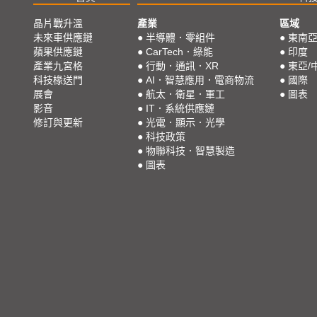
晶片戰升溫
產業
區域
未來車供應鏈
●
半導體．零組件
●
東南
蘋果供應鏈
●
CarTech．綠能
●
印度
產業九宮格
●
行動．通訊．XR
●
東亞/
科技椽送門
●
AI．智慧應用．電商物流
●
國際
展會
●
航太．衛星．軍工
●
圖表
影音
●
IT．系統供應鏈
修訂與更新
●
光電．顯示．光學
●
科技政策
●
物聯科技．智慧製造
●
圖表