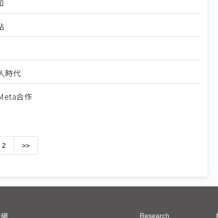
和
點
人時代
Meta合作
2
>>
Research
技網