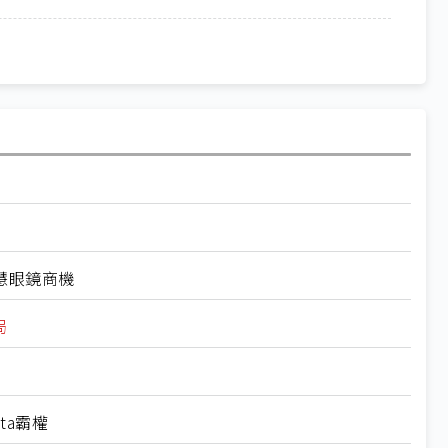
慧眼鏡商機
局
ta霸權