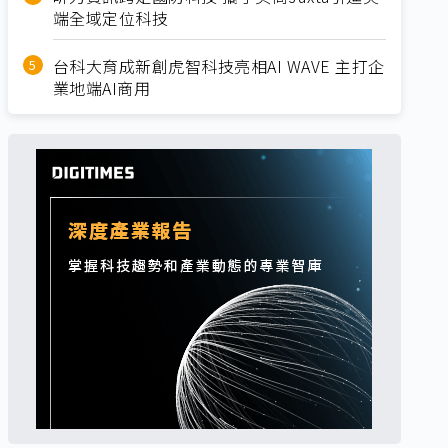
端全域定位科技
台科大育成新創虎智科技亮相AI WAVE 主打企
業地端AI商用