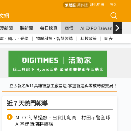
評估申請
登入
繁體版
简体版
文網
漫新聞
聽新聞
每日椽真
商情
AI EXPO Taiwan
COM
電．顯示．光學
｜
物聯科技．智慧製造
｜
科技政策
｜
圖表
立即報名9/11高雄智慧工廠論壇-掌握智造與零碳轉型賽局！
近７天熱門報導
MLCC訂單過熱、出貨比創高 村田示警全球
AI基建熱潮將趨緩