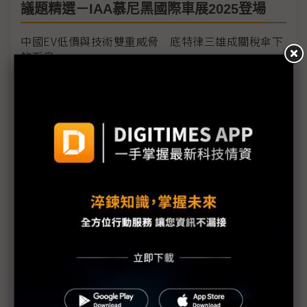
議題精選－IAA慕尼黑國際車展2025登場
中國EV低價與技術雙重威脅 底特律三雄成關稅傘下
的孤島
車廠IAA大秀電動車 電池供應商資訊卻成謎
技術與美學同譜未來車序曲 IAA聚焦SDV、自駕、多
動力、新設計語言
IAA後歐盟碳排審查在即 德系車由押注BEV改打「技
術中立」
歐盟燃油車禁售計畫遭挑戰 歐系車廠示警：2035年
難僅售電動車
樂金宣布車用webOS平台計畫 打造輪上生活空間
小鵬汽車加速出海布局 平價品牌Mona 2026年亮相