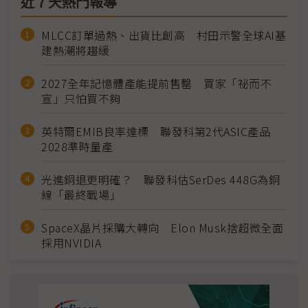
近７天熱門報導
MLCC訂單過熱、出貨比創高 村田示警全球AI基
建熱潮將趨緩
2027全年記憶體產能提前售罄 買家「祕而不
宣」只怕買不夠
英特爾EMIB良率達標 聯發科第2代ASIC產品
2028準時量產
光進銅退更明確？ 聯發科估SerDes 448G為銅
線「最終戰場」
SpaceX晶片採購大轉向 Elon Musk捨超微全面
採用NVIDIA