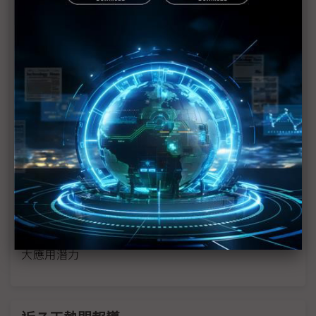
歐洲
比亞迪轉攻海外市場 以混動車型與本地生產布局歐
洲
從汽車、飛行器到機器人 小鵬以AI勾勒智慧出行
「三體世界」
福斯汽車推平價電動車ID.Polo 力阻中國車企擴張
歐洲市場
寧德時代德國發表NP3.0技術平台 首款LFP電池神
行Pro登場
CarUX：Micro LED將成車用顯示關鍵技術 聚焦三
大應用潛力