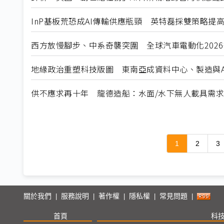
InP基板荒恐成AI傳輸供應瓶頸 英特磊採雙策略提
西方放慢腳步、中系奇襲突圍 全球汽車電動化202
地緣政治重塑科技版圖 東南亞成資料中心、製造與A
供不應求再十年 龍德造船：水面/水下無人載具需
1
2
3
關於我們
服務說明
著作權
隱私權
常見問題
|
|
|
|
|
首頁
科