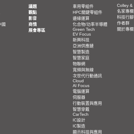
Colley &
議題
車用零組件
名家專欄
亞
觀點
HPC關鍵零組件
科技行腳
影音
邊緣運算
作者群
中國
商情
化合物/功率半導體
關於專欄
Green Tech
展會專區
EV Focus
新興科技
亞洲供應鏈
智慧製造
智慧家庭
物聯網
寬頻與無線
次世代行動通訊
Cloud
AI Focus
電腦運算
伺服器
行動裝置與應用
智慧穿戴
CarTech
IC設計
IC製造
顯示科技與應用