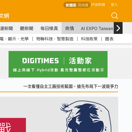
評估申請
登入
繁體版
简体版
文網
漫新聞
聽新聞
每日椽真
商情
AI EXPO Taiwan
COM
電．顯示．光學
｜
物聯科技．智慧製造
｜
科技政策
｜
圖表
一次看懂自主工廠技術藍圖，搶先布局下一波競爭力