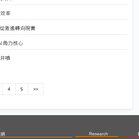
高效率
6從激進轉向現實
I角力核心
求井噴
4
5
>>
Research
技網