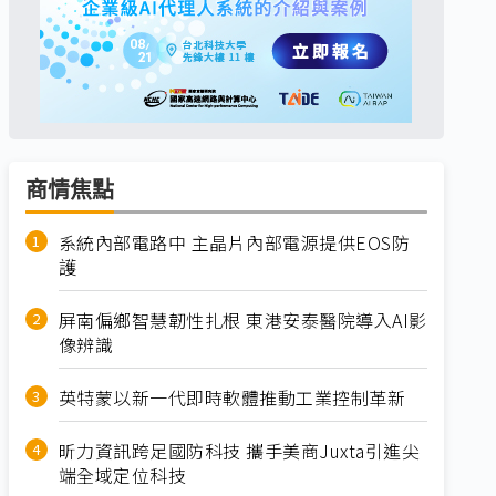
商情焦點
系統內部電路中 主晶片內部電源提供EOS防
護
屏南偏鄉智慧韌性扎根 東港安泰醫院導入AI影
像辨識
英特蒙以新一代即時軟體推動工業控制革新
昕力資訊跨足國防科技 攜手美商Juxta引進尖
端全域定位科技