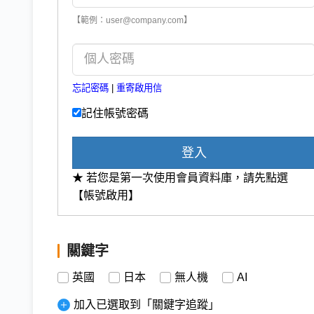
【範例：user@company.com】
忘記密碼
|
重寄啟用信
記住帳號密碼
登入
★ 若您是第一次使用會員資料庫，請先點選
【帳號啟用】
關鍵字
英國
日本
無人機
AI
加入已選取到「關鍵字追蹤」