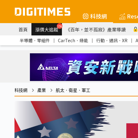
科技網
Res
259
首頁
漲價大追蹤
《百年，並不孤寂》產業導讀
半導體．零組件
｜
CarTech．綠能
｜
行動．通訊．XR
｜
科技網
產業
航太．衛星．軍工