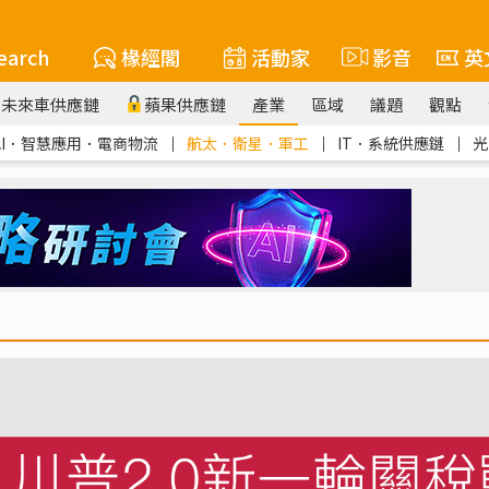
earch
椽經閣
活動家
影音
英
未來車供應鏈
蘋果供應鏈
產業
區域
議題
觀點
AI．智慧應用．電商物流
｜
航太．衛星．軍工
｜
IT．系統供應鏈
｜
光