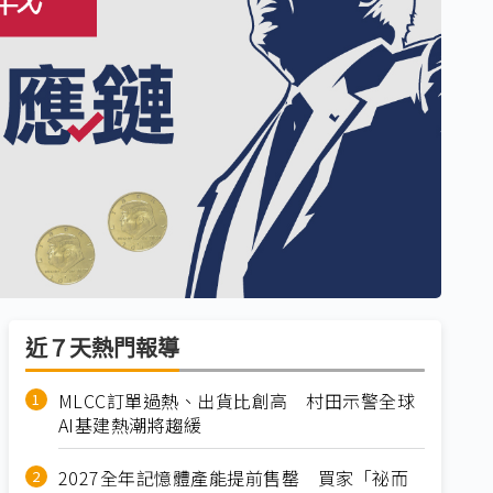
近７天熱門報導
MLCC訂單過熱、出貨比創高 村田示警全球
AI基建熱潮將趨緩
2027全年記憶體產能提前售罄 買家「祕而