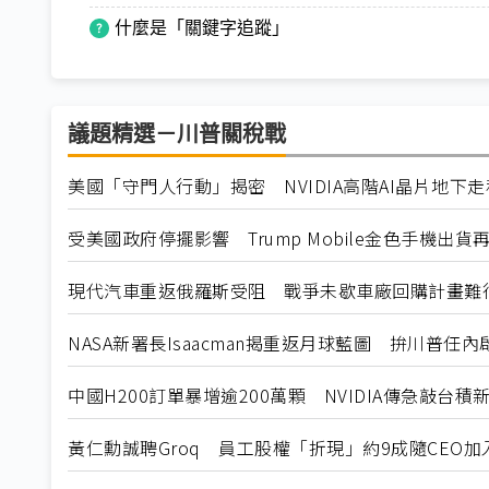
什麼是「關鍵字追蹤」
議題精選－川普關稅戰
美國「守門人行動」揭密 NVIDIA高階AI晶片地下
受美國政府停擺影響 Trump Mobile金色手機出貨
現代汽車重返俄羅斯受阻 戰爭未歇車廠回購計畫難
NASA新署長Isaacman揭重返月球藍圖 拚川普任
中國H200訂單暴增逾200萬顆 NVIDIA傳急敲台積
黃仁勳誠聘Groq 員工股權「折現」約9成隨CEO加入N