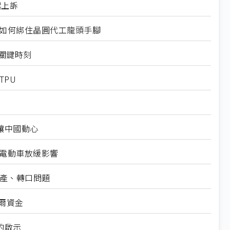
起上訴
規如何綁住晶圓代工龍頭手腳
十大關鍵時刻
TPU
仍讓中國動心
越電動車放緩影響
礦產、轉口問題
爾資金
的啟示