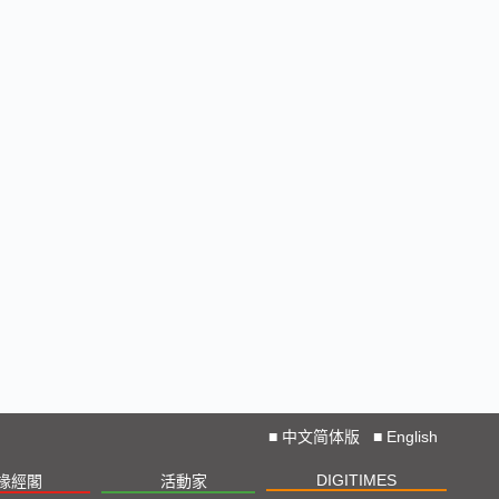
■
中文简体版
■
English
DIGITIMES
椽經閣
活動家