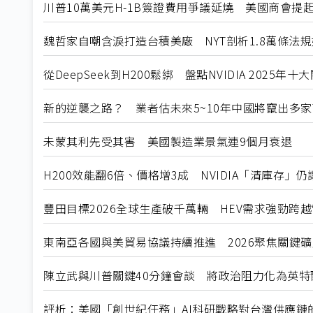
川普10萬美元H-1B簽證費用爭議延燒 美國商會提
魏哲家自嘲含淚打造台積美廠 NYT剖析1.8萬條法
從DeepSeek到H200鬆綁 盤點NVIDIA 2025年
新的逆襲之路？ 業者估未來5~10年中國將竄出多家
未蒙其利先受其害 美國製造業景氣連9個月衰退
H200效能翻6倍、價格增3成 NVIDIA「清庫存」
豐田目標2026全球生產破千萬輛 HEV需求強勁跨
東南亞各國與美貿易協議持續推進 2026聚焦關鍵
陳立武與川普關鍵40分鐘會談 將政治阻力化為英特
評析：美國「創世紀任務」AI科研戰略對台灣供應鏈