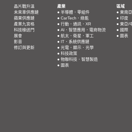
晶片戰升溫
產業
區域
未來車供應鏈
●
半導體．零組件
●
東南
蘋果供應鏈
●
CarTech．綠能
●
印度
產業九宮格
●
行動．通訊．XR
●
東亞/
科技椽送門
●
AI．智慧應用．電商物流
●
國際
展會
●
航太．衛星．軍工
●
圖表
影音
●
IT．系統供應鏈
修訂與更新
●
光電．顯示．光學
●
科技政策
●
物聯科技．智慧製造
●
圖表