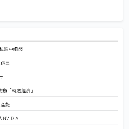
走私輸中細節
再跳票
行
內啟動「軌道經濟」
新產能
VIDIA