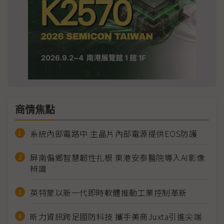
商情焦點
系統內部電路中 主晶片內部電源提供EOS防護
屏南偏鄉智慧韌性扎根 東港安泰醫院導入AI影像
辨識
英特蒙以新一代即時軟體推動工業控制革新
昕力資訊跨足國防科技 攜手美商Juxta引進尖端