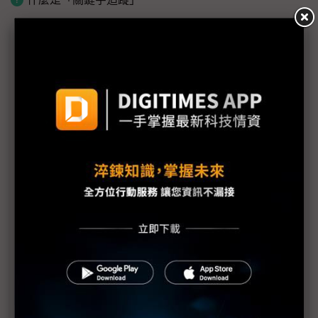
議題精選－AI軍備競賽轉戰深海
AI軍備競賽轉戰深海 科技大廠投資海底電纜不手軟
Google公布最新海底電纜計畫 TalayLink連接泰國
與澳洲
中國移動推進非洲與東南亞海底電纜建設 擴張國際
數位連結
中美角力走向深海 海底電纜成新戰略制高點
AWS啟動Fastnet跨大西洋海底電纜計畫 強化AI與雲
端連接能力
Google海底電纜與資料中心雙布局 聖誕島戰略價值
升溫