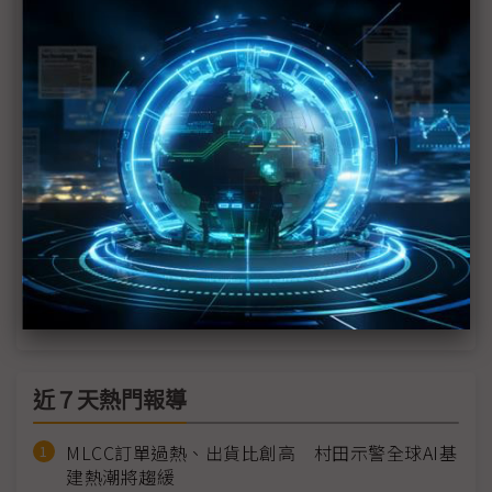
Google、Meta等暫緩紅海海底電纜計畫 部分業者
評估替代路徑
歐洲成AI新戰場 微軟與Google加碼布局基礎設施
AI浪潮推動通訊海纜需求飆升 東方風能擴大船隊規
模搶佔商機
Meta宣布新海纜計畫 亞太成通訊重要樞紐
科技1分鐘：水下資料中心
近７天熱門報導
MLCC訂單過熱、出貨比創高 村田示警全球AI基
建熱潮將趨緩