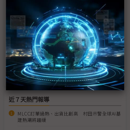
Google、Meta等暫緩紅海海底電纜計畫 部分業者
評估替代路徑
歐洲成AI新戰場 微軟與Google加碼布局基礎設施
AI浪潮推動通訊海纜需求飆升 東方風能擴大船隊規
模搶佔商機
Meta宣布新海纜計畫 亞太成通訊重要樞紐
科技1分鐘：水下資料中心
近７天熱門報導
MLCC訂單過熱、出貨比創高 村田示警全球AI基
建熱潮將趨緩