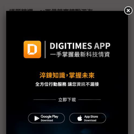
議題精選－AI軍備競賽轉戰深海
AI軍備競賽轉戰深海 科技大廠投資海底電纜不手軟
Google公布最新海底電纜計畫 TalayLink連接泰國
與澳洲
中國移動推進非洲與東南亞海底電纜建設 擴張國際
數位連結
中美角力走向深海 海底電纜成新戰略制高點
AWS啟動Fastnet跨大西洋海底電纜計畫 強化AI與雲
端連接能力
Google海底電纜與資料中心雙布局 聖誕島戰略價值
升溫