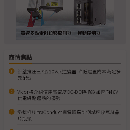
商情焦點
新望推出三相220Vac逆變器 降低建置成本滿足多
元配電
Vicor將介紹使用高密度DC-DC轉換器加速向48V
供電網路遷移的優勢
岱鐠推UltraConduct導電膠探針測試座攻克AI晶
片瓶頸