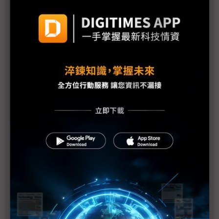
邊緣AI落地百工百業 IPC迎2026成長與風險並存
台系功率半導體2026雙引擎成長 HVDC新主流、安
世轉單效應加溫
IC載板、網通PCB續熱 材料與設備缺貨變成長阻力
評析：2026全球半導體挑戰1兆美元 電子業仍「上
肥下瘦」？
全球車市2026進入轉折期 中國邁入存量競爭、歐美
韌性分化浮現
「非台積體系」卡位先進封測下半場 台OSAT三雄邁
入投資高原期
2026面板憂喜參半 供應鏈氛圍險中求穩
2026賽事助長面板出貨有限 折疊螢幕後勢可期