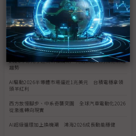
無人機2026年進入籌獲高峰期 台廠加速供應鏈分工
整合
AI泡沫？ 伺服器ODM一路看旺到2026年底
電子紙的狂歡「才剛開始」 元太、振曜齊聲歡呼
2026年矽光子迎商轉關鍵期 光通訊廠大力擁抱前瞻
趨勢
AI驅動2026半導體市場逼近1兆美元 台積電穩拿領
頭羊紅利
西方放慢腳步、中系奇襲突圍 全球汽車電動化2026
從激進轉向現實
AI超級循環加上換機潮 鴻海2026成長動能穩健