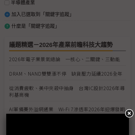
半導體產業
加入已選取到「關鍵字追蹤」
什麼是「關鍵字追蹤」
議題精選－2026年產業前瞻科技大趨勢
2026年電子業景氣總論 一核心、二關鍵、三動能
DRAM、NAND雙雙漲不停 缺貨壓力延續2026全年
從消費疲軟、美中夾殺中抽身 台灣IC設計2026年尋
利基商機
AI軍備賽外溢網通業 Wi-Fi 7滲透率2026年迎爆發期
智慧穿戴需求翻揚 2026年賦能及控本難題來敲門