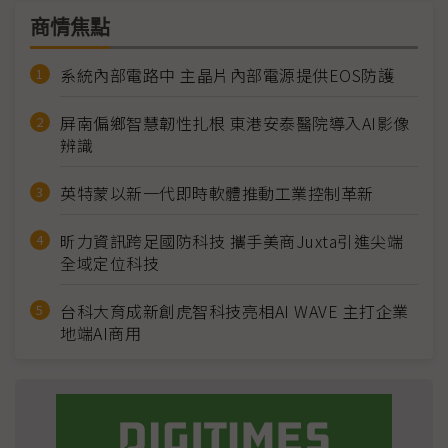
商情焦點
系統內部電路中 主晶片內部電源提供EOS防護
屏南偏鄉智慧韌性扎根 東港安泰醫院導入AI影像
辨識
英特蒙以新一代即時軟體推動工業控制革新
昕力資訊跨足國防科技 攜手美商Juxta引進尖端
全域定位科技
台科大育成新創虎智科技亮相AI WAVE 主打企業
地端AI商用