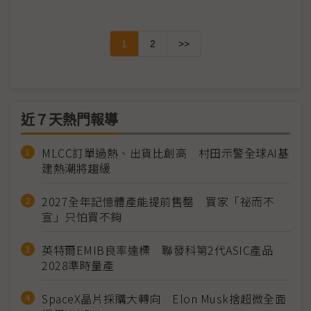
1
2
>>
近７天熱門報導
MLCC訂單過熱、出貨比創高 村田示警全球AI基
建熱潮將趨緩
2027全年記憶體產能提前售罄 買家「祕而不
宣」只怕買不夠
英特爾EMIB良率達標 聯發科第2代ASIC產品
2028準時量產
SpaceX晶片採購大轉向 Elon Musk捨超微全面