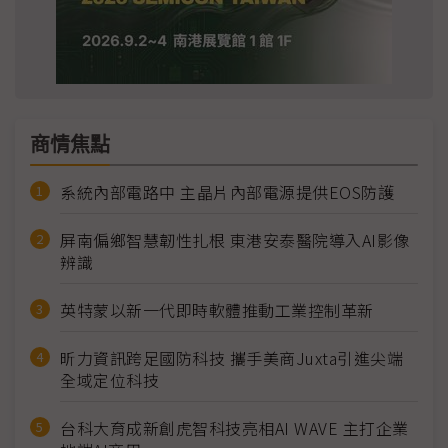
商情焦點
系統內部電路中 主晶片內部電源提供EOS防護
屏南偏鄉智慧韌性扎根 東港安泰醫院導入AI影像
辨識
英特蒙以新一代即時軟體推動工業控制革新
昕力資訊跨足國防科技 攜手美商Juxta引進尖端
全域定位科技
台科大育成新創虎智科技亮相AI WAVE 主打企業