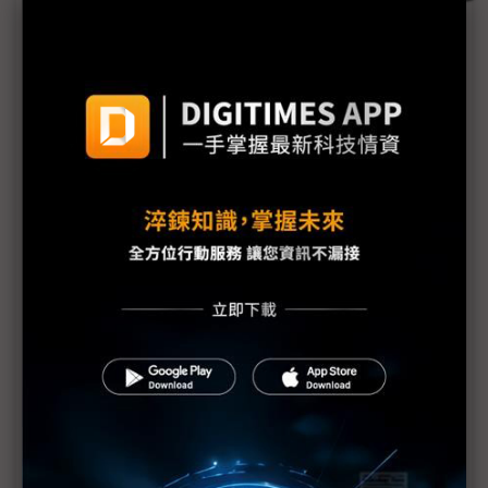
國產無人機難開「眼」 鏡頭需求因何遲未放量？
台廠競逐無人機影像感測晶片 紅外線加分項、AI演
算法必修
佳能深化光學與AI感測模組 2026年目標延續獲利動
能
Embedded World聚焦無人載具 擷發楊健盟直指台
廠進軍歐洲正當時
聯發科Genio平台3奈米新旗艦登場 鎖定最高階AIoT
影像處理需求
佳能企業祭「固本擴張」策略 2026年營運邁向爆發
期
商用機帶動高階產品、AI無人機模組放量 義隆不怕