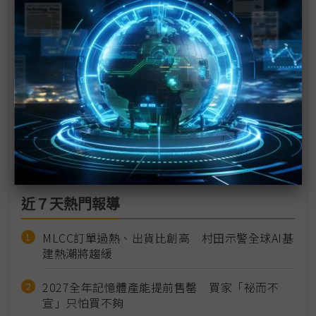
PC下滑衝擊
擷發軟硬體前進Embedded World AIVO平台延伸
至無人機
聯詠估記憶體成2026需求關鍵 掌握「視覺邊緣AI」
新成長主力
佳能1月營收創10年新高 2026全年劍指百億大關
近７天熱門報導
MLCC訂單過熱、出貨比創高 村田示警全球AI基
建熱潮將趨緩
2027全年記憶體產能提前售罄 買家「祕而不
宣」只怕買不夠