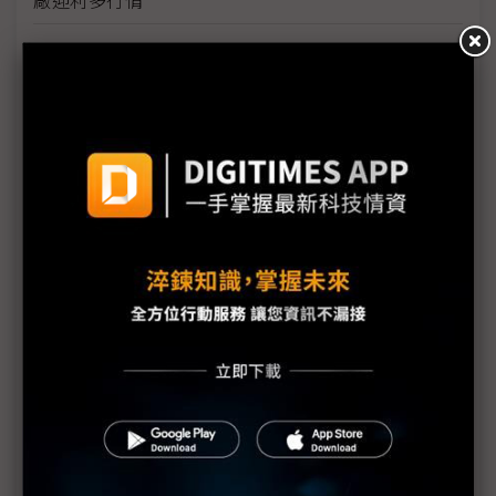
台美關稅與能源價格成兩大關鍵 尚騰看好2H26車市
有望優於1H
朋程擴產搶攻高效車用元件市場 AI伺服器與HVDC
模組拚2027放量
規避關稅大打平價與豪奢雙戰線 中系電動車4月歐
洲市佔首破15%
裕融嚴陳莉蓮：汽車、出行與用車事業的協同發展
AI應用與綠能發展推動創新
回應232關稅優惠上路 東陽：對台灣汽車零件產業
具正面意義
新纖：地緣風險是危機也是轉機 三大布局推進成長
台美投資MOU關稅優惠先落地 汽車零組件15%、航