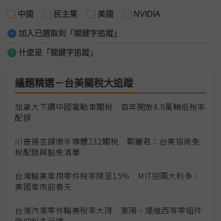
中國
民主黨
美國
NVIDIA
加入已選取到「關鍵字追蹤」
什麼是「關鍵字追蹤」
議題精選－台美關稅大追蹤
加拿大下調中國電動車關稅 首年開放4.9萬輛低稅率
配額
川普揚言課徵半導體232關稅 鄭麗君：台美協商免
稅配額與豁免清單
台灣輸美車用零件稅率降至15% MIT迎兩大利多、
美國車市迎春天
台灣汽車零件輸美稅率大降 東陽、堤維西等零組件
廠迎利多行情