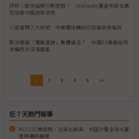
評析：歐洲品牌只剩空殼？ Stellantis重金布局北美
恐加速中國技術滲透
川習會釋三大訊號 中美關係轉向可控競爭新階段
歐洲車廠「殭屍產線」集體復活？ 中國EV車廠如何
收編西方沒落產能
1
2
3
4
5
>>
近７天熱門報導
MLCC訂單過熱、出貨比創高 村田示警全球AI基
建熱潮將趨緩