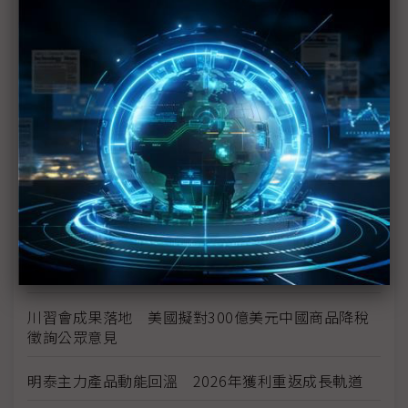
空零件迎近乎免稅
中資背景也能過關 Volvo獲白宮豁免可繼續在美賣
車
裕隆國產、外銷同步並進 嚴陳莉蓮：AI賦能強化核
心競爭力與轉型
茂林加速東南亞布局 越南新廠2Q量產、泰國建廠規
畫隨後上
川普關稅再退款206億美元 CBP同步修正兩週前烏
龍數字
川習會成果落地 美國擬對300億美元中國商品降稅
徵詢公眾意見
明泰主力產品動能回溫 2026年獲利重返成長軌道