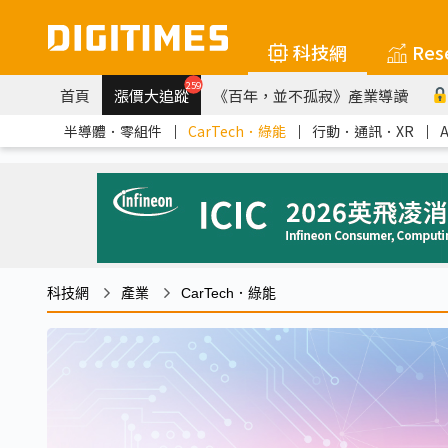
科技網
Res
259
首頁
漲價大追蹤
《百年，並不孤寂》產業導讀
半導體．零組件
｜
CarTech．綠能
｜
行動．通訊．XR
｜
科技網
產業
CarTech．綠能