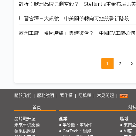
評析：歐洲品牌只剩空殼？ Stellantis重金布局
川習會釋三大訊號 中美關係轉向可控競爭新階段
歐洲車廠「殭屍產線」集體復活？ 中國EV車廠如
1
2
3
關於我們
服務說明
著作權
隱私權
常見問題
|
|
|
|
|
首頁
科
晶片戰升溫
產業
區域
未來車供應鏈
●
半導體．零組件
●
東南
蘋果供應鏈
●
CarTech．綠能
●
印度