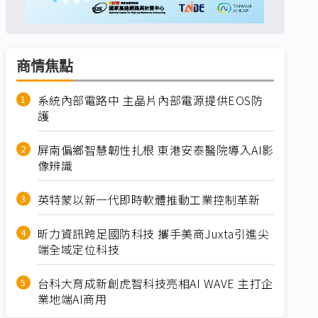
商情焦點
系統內部電路中 主晶片內部電源提供EOS防
護
屏南偏鄉智慧韌性扎根 東港安泰醫院導入AI影
像辨識
英特蒙以新一代即時軟體推動工業控制革新
昕力資訊跨足國防科技 攜手美商Juxta引進尖
端全域定位科技
台科大育成新創虎智科技亮相AI WAVE 主打企
業地端AI商用