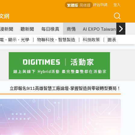
評估申請
登入
繁體版
简体版
文網
漫新聞
聽新聞
每日椽真
商情
AI EXPO Taiwan
COM
電．顯示．光學
｜
物聯科技．智慧製造
｜
科技政策
｜
圖表
立即報名9/11高雄智慧工廠論壇-掌握智造與零碳轉型賽局！