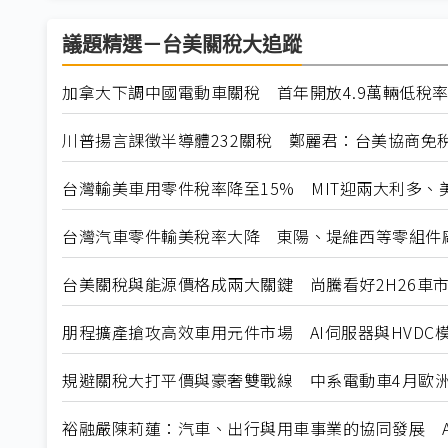
議題精選－台美關稅大追蹤
加拿大下調中國電動車關稅 首年開放4.9萬輛低稅
川普揚言課徵半導體232關稅 鄭麗君：台美協商免
台灣輸美車用零件稅率降至15% MIT迎兩大利多、
台灣汽車零件輸美稅率大降 東陽、堤維西等零組件
台美關稅與能源價格成兩大關鍵 尚騰看好2H26車市
朋程擴產搶攻高效車用元件市場 AI伺服器與HVDC模
規避關稅大打平價與豪奢雙戰線 中系電動車4月歐洲
裕融嚴陳莉蓮：汽車、出行與用車事業的協同發展 A