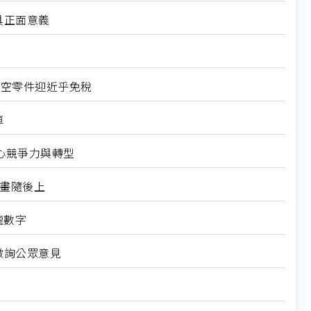
具正面意義
航空零件迎近乎免稅
車
心競爭力與轉型
規畫隨後上
龍數字
徵詢公眾意見