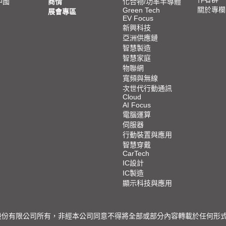
中國
商情
化合物/功率半導體
關於專欄
Green Tech
展會專區
EV Focus
新興科技
亞洲供應鏈
智慧製造
智慧家庭
物聯網
寬頻與無線
次世代行動通訊
Cloud
AI Focus
電腦運算
伺服器
行動裝置與應用
智慧穿戴
CarTech
IC設計
IC製造
顯示科技與應用
限公司所有，非經本公司同意不得將全部或部分內容轉載於任何形式之媒體 © 