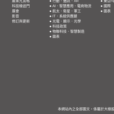
產業九宮格
●
行動．通訊．XR
●
東亞/
科技椽送門
●
AI．智慧應用．電商物流
●
國際
展會
●
航太．衛星．軍工
●
圖表
影音
●
IT．系統供應鏈
修訂與更新
●
光電．顯示．光學
●
科技政策
●
物聯科技．智慧製造
●
圖表
本網站內之全部圖文，係屬於大椽股份有