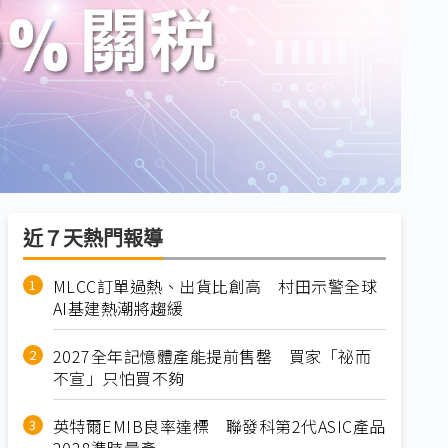
近７天熱門報導
MLCC訂單過熱、出貨比創高 村田示警全球
AI基建熱潮將趨緩
2027全年記憶體產能提前售罄 買家「祕而
不宣」只怕買不夠
英特爾EMIB良率達標 聯發科第2代ASIC產品
2028準時量產