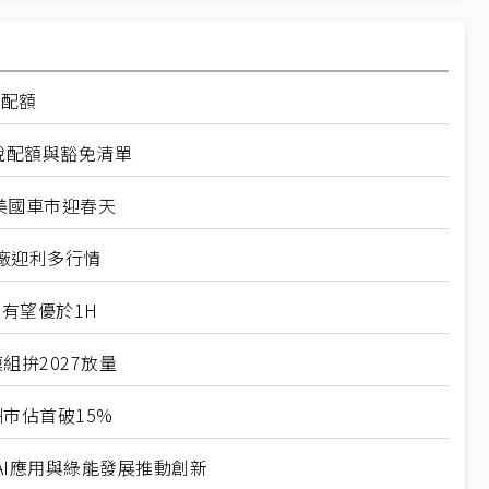
率配額
稅配額與豁免清單
美國車市迎春天
廠迎利多行情
有望優於1H
組拚2027放量
市佔首破15%
I應用與綠能發展推動創新