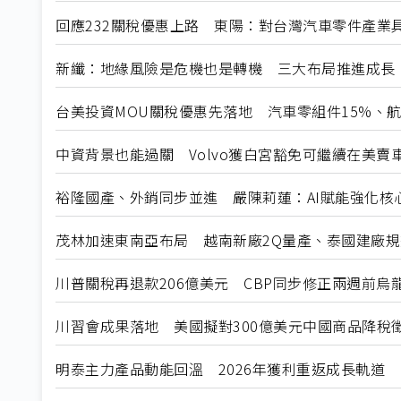
回應232關稅優惠上路 東陽：對台灣汽車零件產業
新纖：地緣風險是危機也是轉機 三大布局推進成長
台美投資MOU關稅優惠先落地 汽車零組件15%、
中資背景也能過關 Volvo獲白宮豁免可繼續在美賣
裕隆國產、外銷同步並進 嚴陳莉蓮：AI賦能強化核
茂林加速東南亞布局 越南新廠2Q量產、泰國建廠
川普關稅再退款206億美元 CBP同步修正兩週前烏
川習會成果落地 美國擬對300億美元中國商品降稅
明泰主力產品動能回溫 2026年獲利重返成長軌道