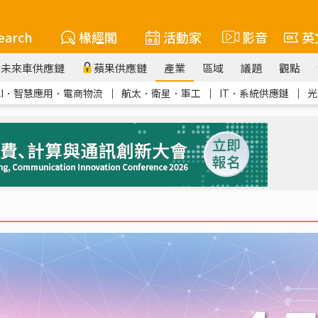
earch
椽經閣
活動家
影音
英
未來車供應鏈
蘋果供應鏈
產業
區域
議題
觀點
AI．智慧應用．電商物流
｜
航太．衛星．軍工
｜
IT．系統供應鏈
｜
光