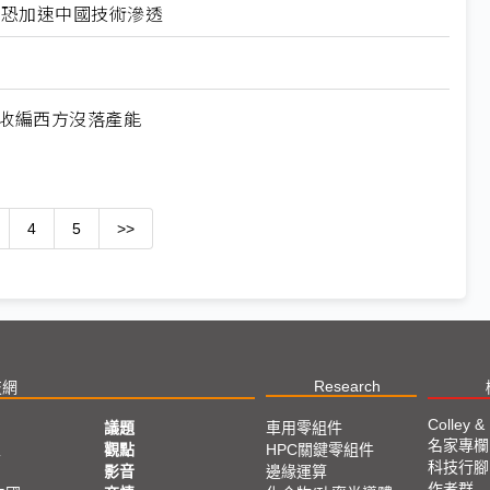
北美恐加速中國技術滲透
何收編西方沒落產能
4
5
>>
Research
技網
Colley &
議題
車用零組件
名家專欄
亞
觀點
HPC關鍵零組件
科技行腳
影音
邊緣運算
作者群