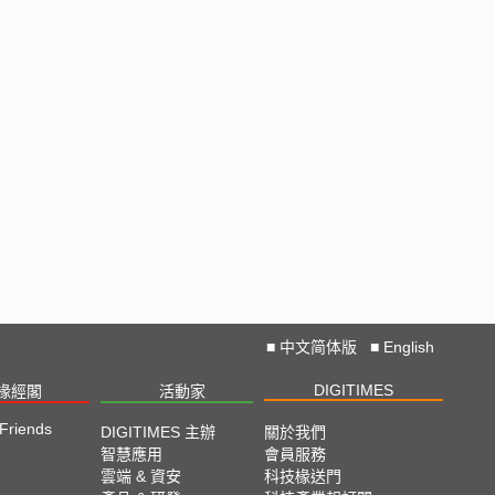
■
中文简体版
■
English
DIGITIMES
椽經閣
活動家
 Friends
DIGITIMES 主辦
關於我們
智慧應用
會員服務
雲端 & 資安
科技椽送門