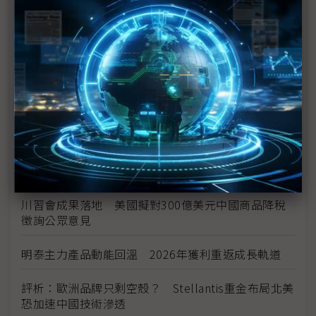
中資背景也能過關 Volvo獲白宮豁免可繼續在美賣
車
裕隆國產、外銷同步並進 嚴陳莉蓮：AI賦能強化核
心競爭力與轉型
茂林加速東南亞布局 越南新廠2Q量產、泰國建廠規
畫隨後上
川普關稅再退款206億美元 CBP同步修正兩週前烏
龍數字
川習會成果落地 美國擬對300億美元中國商品降稅
徵詢公眾意見
明泰主力產品動能回溫 2026年獲利重返成長軌道
評析：歐洲品牌只剩空殼？ Stellantis重金布局北美
恐加速中國技術滲透