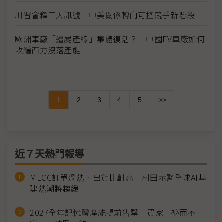
川習會釋三大訊號 中美關係轉向可控競爭新階段
歐洲車廠「殭屍產線」集體復活？ 中國EV車廠如何
收編西方沒落產能
1
2
3
4
5
>>
近７天熱門報導
MLCC訂單過熱、出貨比創高 村田示警全球AI基
建熱潮將趨緩
2027全年記憶體產能提前售罄 買家「祕而不