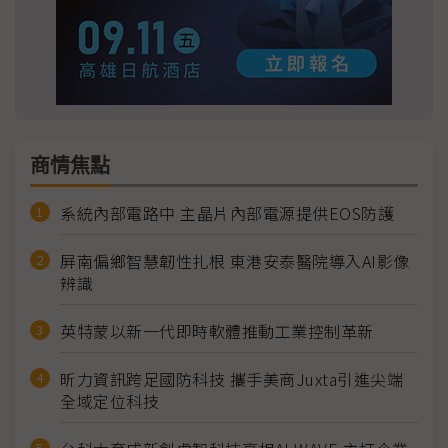
商情焦點
系統內部電路中 主晶片內部電源提供EOS防護
屏南偏鄉智慧韌性扎根 東港安泰醫院導入AI影像
辨識
英特蒙以新一代即時軟體推動工業控制革新
昕力資訊跨足國防科技 攜手美商Juxta引進尖端
全域定位科技