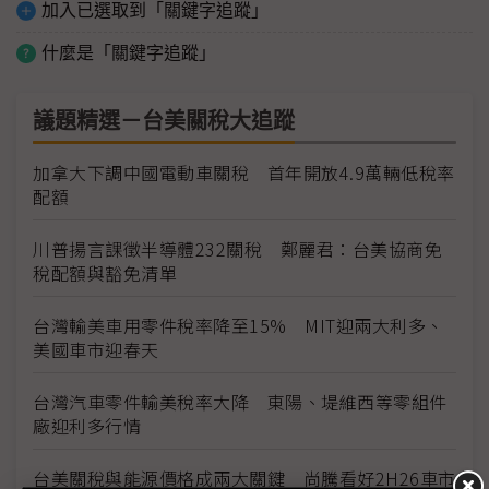
加入已選取到「關鍵字追蹤」
什麼是「關鍵字追蹤」
議題精選－台美關稅大追蹤
加拿大下調中國電動車關稅 首年開放4.9萬輛低稅率
配額
川普揚言課徵半導體232關稅 鄭麗君：台美協商免
稅配額與豁免清單
台灣輸美車用零件稅率降至15% MIT迎兩大利多、
美國車市迎春天
台灣汽車零件輸美稅率大降 東陽、堤維西等零組件
廠迎利多行情
台美關稅與能源價格成兩大關鍵 尚騰看好2H26車市