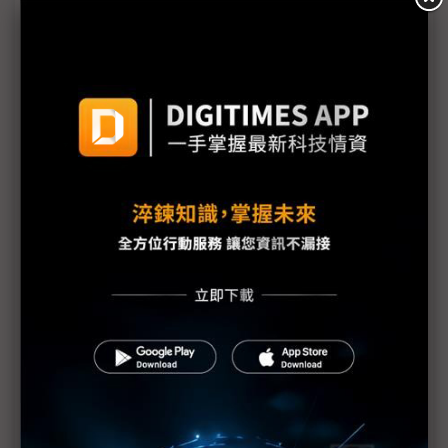
有望優於1H
朋程擴產搶攻高效車用元件市場 AI伺服器與HVDC
模組拚2027放量
規避關稅大打平價與豪奢雙戰線 中系電動車4月歐
洲市佔首破15%
裕融嚴陳莉蓮：汽車、出行與用車事業的協同發展
AI應用與綠能發展推動創新
回應232關稅優惠上路 東陽：對台灣汽車零件產業
具正面意義
新纖：地緣風險是危機也是轉機 三大布局推進成長
台美投資MOU關稅優惠先落地 汽車零組件15%、航
空零件迎近乎免稅