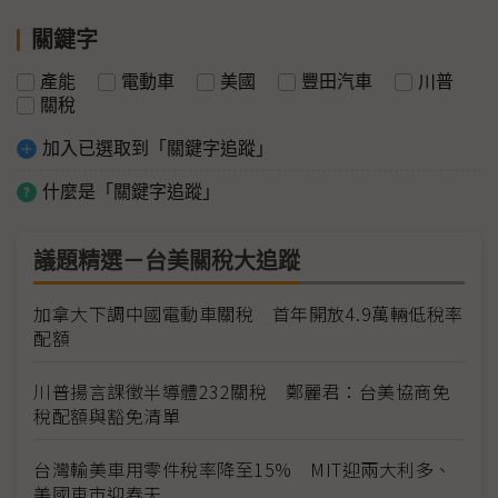
關鍵字
產能
電動車
美國
豐田汽車
川普
關稅
加入已選取到「關鍵字追蹤」
什麼是「關鍵字追蹤」
議題精選－台美關稅大追蹤
加拿大下調中國電動車關稅 首年開放4.9萬輛低稅率
配額
川普揚言課徵半導體232關稅 鄭麗君：台美協商免
稅配額與豁免清單
台灣輸美車用零件稅率降至15% MIT迎兩大利多、
美國車市迎春天