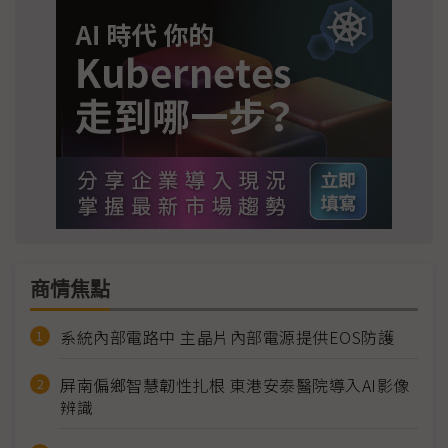
商情焦點
系統內部電路中 主晶片內部電源提供EOS防護
屏南偏鄉智慧韌性扎根 東港安泰醫院導入AI影像
辨識