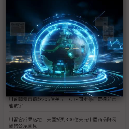
新纖：地緣風險是危機也是轉機 三大布局推進成長
台美投資MOU關稅優惠先落地 汽車零組件15%、航
空零件迎近乎免稅
中資背景也能過關 Volvo獲白宮豁免可繼續在美賣
車
裕隆國產、外銷同步並進 嚴陳莉蓮：AI賦能強化核
心競爭力與轉型
茂林加速東南亞布局 越南新廠2Q量產、泰國建廠規
畫隨後上
川普關稅再退款206億美元 CBP同步修正兩週前烏
龍數字
川習會成果落地 美國擬對300億美元中國商品降稅
徵詢公眾意見