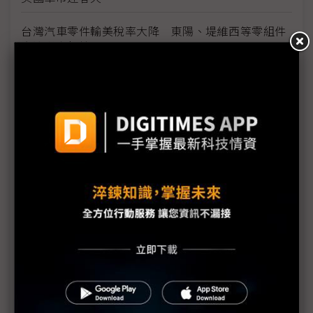
台灣汽車零件輸美稅率大降 東陽、堤維西等零組件
廠迎利多行情
台美關稅與能源價格成兩大關鍵 尚騰看好2H26車市
有望優於1H
朋程擴產搶攻高效車用元件市場 AI伺服器與HVDC
模組拚2027放量
規避關稅大打平價與豪奢雙戰線 中系電動車4月歐
洲市佔首破15%
裕融嚴陳莉蓮：汽車、出行與用車事業的協同發展
AI應用與綠能發展推動創新
回應232關稅優惠上路 東陽：對台灣汽車零件產業
具正面意義