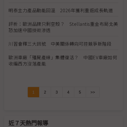
明泰主力產品動能回溫 2026年獲利重返成長軌道
評析：歐洲品牌只剩空殼？ Stellantis重金布局北美
恐加速中國技術滲透
川習會釋三大訊號 中美關係轉向可控競爭新階段
歐洲車廠「殭屍產線」集體復活？ 中國EV車廠如何
收編西方沒落產能
1
2
3
4
5
>>
近７天熱門報導