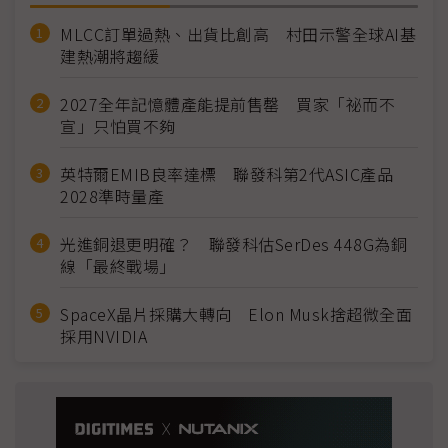
MLCC訂單過熱、出貨比創高 村田示警全球AI基
建熱潮將趨緩
2027全年記憶體產能提前售罄 買家「祕而不
宣」只怕買不夠
英特爾EMIB良率達標 聯發科第2代ASIC產品
2028準時量產
光進銅退更明確？ 聯發科估SerDes 448G為銅
線「最終戰場」
SpaceX晶片採購大轉向 Elon Musk捨超微全面
採用NVIDIA