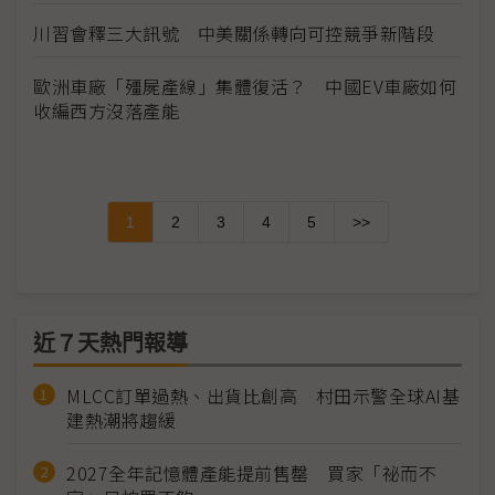
川習會釋三大訊號 中美關係轉向可控競爭新階段
歐洲車廠「殭屍產線」集體復活？ 中國EV車廠如何
收編西方沒落產能
1
2
3
4
5
>>
近７天熱門報導
MLCC訂單過熱、出貨比創高 村田示警全球AI基
建熱潮將趨緩
2027全年記憶體產能提前售罄 買家「祕而不