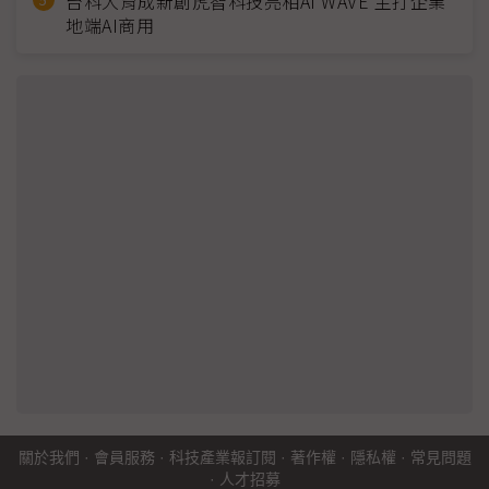
台科大育成新創虎智科技亮相AI WAVE 主打企業
地端AI商用
關於我們
·
會員服務
·
科技產業報訂閱
·
著作權
·
隱私權
·
常見問題
·
人才招募