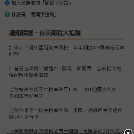
加入已選取到「關鍵字追蹤」
什麼是「關鍵字追蹤」
議題精選－台美關稅大追蹤
加拿大下調中國電動車關稅 首年開放4.9萬輛低稅率
配額
川普揚言課徵半導體232關稅 鄭麗君：台美協商免
稅配額與豁免清單
台灣輸美車用零件稅率降至15% MIT迎兩大利多、
美國車市迎春天
台灣汽車零件輸美稅率大降 東陽、堤維西等零組件
廠迎利多行情
台美關稅與能源價格成兩大關鍵 尚騰看好2H26車市