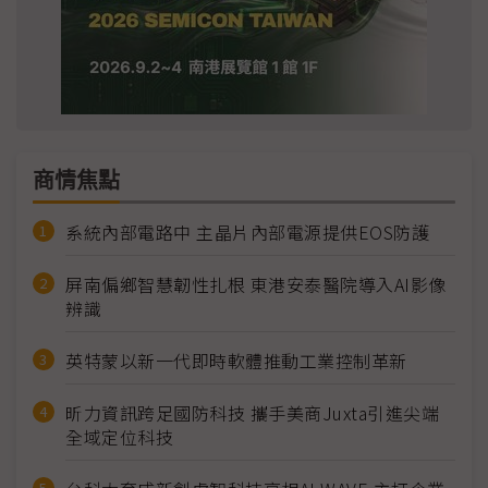
商情焦點
系統內部電路中 主晶片內部電源提供EOS防護
屏南偏鄉智慧韌性扎根 東港安泰醫院導入AI影像
辨識
英特蒙以新一代即時軟體推動工業控制革新
昕力資訊跨足國防科技 攜手美商Juxta引進尖端
全域定位科技