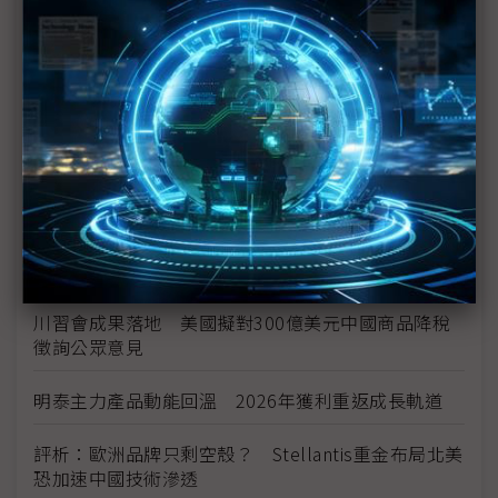
中資背景也能過關 Volvo獲白宮豁免可繼續在美賣
車
裕隆國產、外銷同步並進 嚴陳莉蓮：AI賦能強化核
心競爭力與轉型
茂林加速東南亞布局 越南新廠2Q量產、泰國建廠規
畫隨後上
川普關稅再退款206億美元 CBP同步修正兩週前烏
龍數字
川習會成果落地 美國擬對300億美元中國商品降稅
徵詢公眾意見
明泰主力產品動能回溫 2026年獲利重返成長軌道
評析：歐洲品牌只剩空殼？ Stellantis重金布局北美
恐加速中國技術滲透