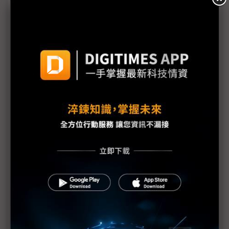
有望優於1H
朋程擴產搶攻高效車用元件市場 AI伺服器與HVDC
模組拚2027放量
規避關稅大打平價與豪奢雙戰線 中系電動車4月歐
洲市佔首破15%
裕融嚴陳莉蓮：汽車、出行與用車事業的協同發展
AI應用與綠能發展推動創新
回應232關稅優惠上路 東陽：對台灣汽車零件產業
具正面意義
新纖：地緣風險是危機也是轉機 三大布局推進成長
台美投資MOU關稅優惠先落地 汽車零組件15%、航
空零件迎近乎免稅