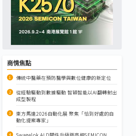
商情焦點
傳統中醫藥在預防醫學與數位健康的新定位
從經驗驅動到數據驅動 智穎智能以AI翻轉射出
成型製程
東方馬達2026自動化展 聚焦「恰到好處的自
動化提案專家」
Swagelok ALD閥件升級版亮相SEMICON