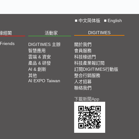
■
中文简体版
■
English
DIGITIMES
椽經閣
活動家
 Friends
DIGITIMES 主辦
關於我們
智慧應用
會員服務
雲端 & 資安
科技椽送門
產品 & 研發
科技產業報訂閱
AI & 創新
訂閱DIGITIMES行動版
其他
整合行銷服務
AI EXPO Taiwan
人才招募
聯絡我們
下載新聞App