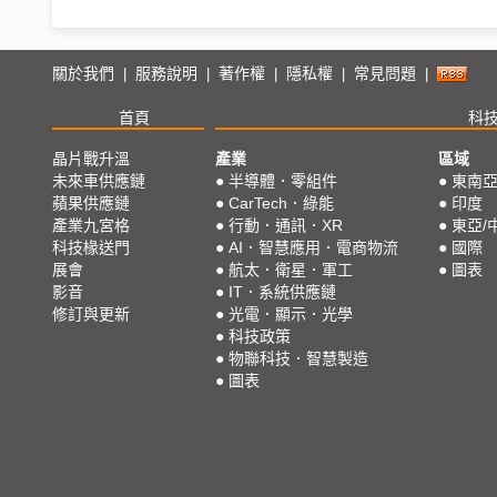
關於我們
服務說明
著作權
隱私權
常見問題
|
|
|
|
|
首頁
科
晶片戰升溫
產業
區域
未來車供應鏈
●
半導體．零組件
●
東南
蘋果供應鏈
●
CarTech．綠能
●
印度
產業九宮格
●
行動．通訊．XR
●
東亞/
科技椽送門
●
AI．智慧應用．電商物流
●
國際
展會
●
航太．衛星．軍工
●
圖表
影音
●
IT．系統供應鏈
修訂與更新
●
光電．顯示．光學
●
科技政策
●
物聯科技．智慧製造
●
圖表