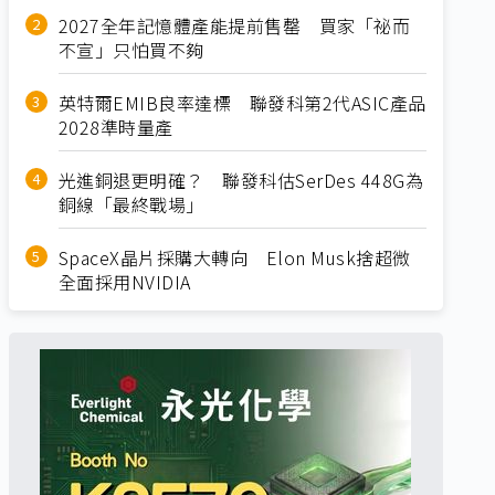
2027全年記憶體產能提前售罄 買家「祕而
不宣」只怕買不夠
英特爾EMIB良率達標 聯發科第2代ASIC產品
2028準時量產
光進銅退更明確？ 聯發科估SerDes 448G為
銅線「最終戰場」
SpaceX晶片採購大轉向 Elon Musk捨超微
全面採用NVIDIA