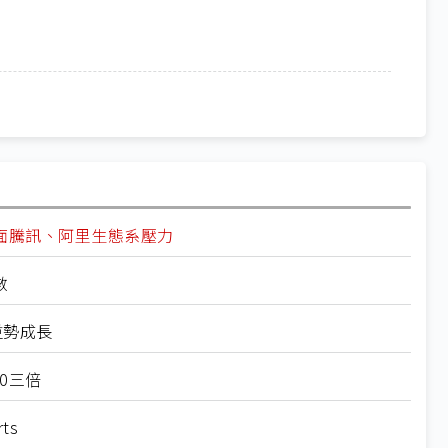
面騰訊、阿里生態系壓力
數
逆勢成長
0三倍
ts