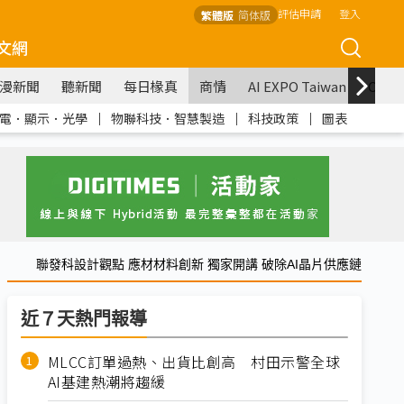
評估申請
登入
繁體版
简体版
文網
漫新聞
聽新聞
每日椽真
商情
AI EXPO Taiwan
COM
電．顯示．光學
｜
物聯科技．智慧製造
｜
科技政策
｜
圖表
聯發科設計觀點 應材材料創新 獨家開講 破除AI晶片供應鏈
近７天熱門報導
MLCC訂單過熱、出貨比創高 村田示警全球
AI基建熱潮將趨緩