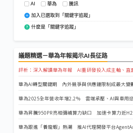
AI
華為
騰訊
加入已選取到「關鍵字追蹤」
什麼是「關鍵字追蹤」
議題精選－華為年報揭示AI長征路
評析：深入解讀華為年報 AI重研發投入成主軸、直
華為AI轉型關鍵期 內外競爭與供應鏈限制成最大變
華為2025全年營收年增2.2% 雲端承壓、AI與車用
華為昇騰950PR亮相彌補算力缺口 加速卡算力近H2
華為跟進「養龍蝦」熱潮 推AI代理開發平台AgentAr