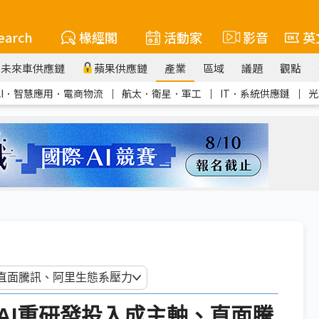
earch
椽經閣
活動家
影音
英
未來車供應鏈
蘋果供應鏈
產業
區域
議題
觀點
AI．智慧應用．電商物流
｜
航太．衛星．軍工
｜
IT．系統供應鏈
｜
光
AI重研發投入成主軸、直面騰