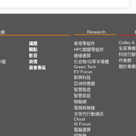
Research
技網
Colley &
議題
車用零組件
名家專欄
亞
觀點
HPC關鍵零組件
科技行腳
影音
邊緣運算
作者群
中國
商情
化合物/功率半導體
關於專欄
Green Tech
展會專區
EV Focus
新興科技
亞洲供應鏈
智慧製造
智慧家庭
物聯網
寬頻與無線
次世代行動通訊
Cloud
AI Focus
電腦運算
伺服器