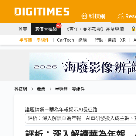
科技網
Res
257
首頁
漲價大追蹤
《百年，並不孤寂》產業導讀
半導體．零組件
｜
CarTech．綠能
｜
行動．通訊．XR
｜
科技網
產業
半導體．零組件
議題精選－華為年報揭示AI長征路
評析：深入解讀華為年報 