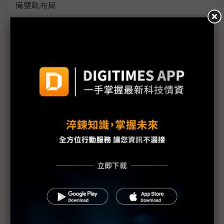
備雙軌布局
電子紙龍頭元太轉戰COMPUTEX 虹彩Touch
Taiwan多場域獨領風騷
友達綠色布展再進化 回收材料佔比達8成
群創布局戶外、空拍機與車載顯示 擴大應用版圖
裸眼3D換衣鏡、魔法窗彩石喚魔獸 群創用顯示技術
玩轉世界
矽光子、先進封裝錢景閃耀Touch Taiwan 洪進揚：
光進銅退時代來臨
電子紙、3D顯微手術應用吸睛 友達攜達擎、元豐
Touch Taiwan秀跨域落地成果
搶攻AI資料中心高速互連 富采攜友達、鼎元大秀