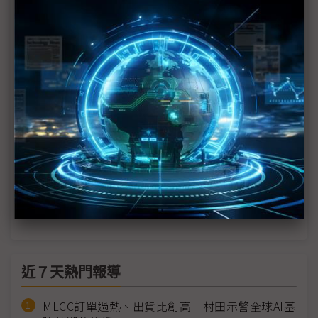
Micro LED光通訊
首創「玻璃基板衛星天線」搶攻車用市場 友達
Micro LED照亮Touch Taiwan
富采推像素化車用光源平台 打入國際車廠供應鏈
富采攜手生態圈夥伴 Touch Taiwan搶進機器人自動
化
明基材料Touch Taiwan秀身手 四大戰略支柱齊亮相
矽光子技術升溫 Touch Taiwan首增專區
近７天熱門報導
MLCC訂單過熱、出貨比創高 村田示警全球AI基