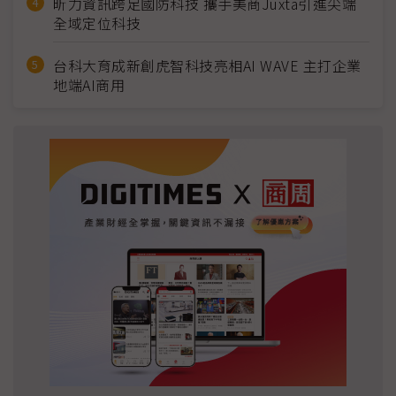
昕力資訊跨足國防科技 攜手美商Juxta引進尖端
全域定位科技
台科大育成新創虎智科技亮相AI WAVE 主打企業
地端AI商用