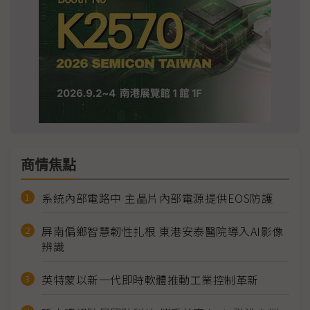
商情焦點
系統內部電路中 主晶片內部電源提供EOS防護
屏南偏鄉智慧韌性扎根 東港安泰醫院導入AI影像
辨識
英特蒙以新一代即時軟體推動工業控制革新