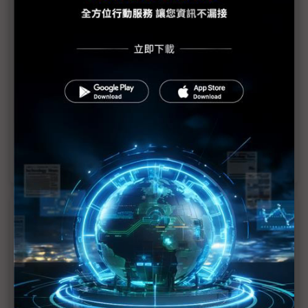
南韓現代瞄準美國「南方MIT」人才 台廠布局人形
機器人慢了？
台晶片業者「機器人領域」鴨子划水 看好美國去中
化契機敲門
鏈結美國實證場域 台美打造雙邊機器人聯盟
赴美投資不只半導體 台灣機器人聚落成形落腳喬治
亞州
近７天熱門報導
MLCC訂單過熱、出貨比創高 村田示警全球AI基
建熱潮將趨緩
2027全年記憶體產能提前售罄 買家「祕而不