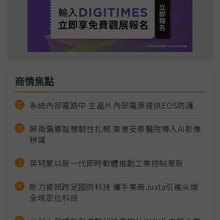
商情焦點
系統內部電路中 主晶片內部電源提供EOS防護
屏南偏鄉智慧韌性扎根 東港安泰醫院導入AI影像
辨識
英特蒙以新一代即時軟體推動工業控制革新
昕力資訊跨足國防科技 攜手美商Juxta引進尖端
全域定位科技