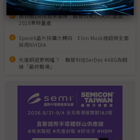
宣」只怕買不夠
英特爾EMIB良率達標 聯發科第2代ASIC產品
2028準時量產
SpaceX晶片採購大轉向 Elon Musk捨超微全面
採用NVIDIA
光進銅退更明確？ 聯發科估SerDes 448G為銅
線「最終戰場」