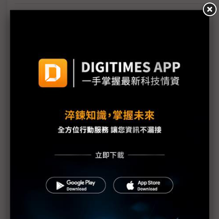
台美關稅與能源價格成兩大關鍵 尚騰看好2H26車市
有望優於1H
朋程擴產搶攻高效車用元件市場 AI伺服器與HVDC
模組拚2027放量
規避關稅大打平價與豪奢雙戰線 中系電動車4月歐
洲市佔首破15%
裕融嚴陳莉蓮：汽車、出行與用車事業的協同發展
AI應用與綠能發展推動創新
回應232關稅優惠上路 東陽：對台灣汽車零件產業
具正面意義
新纖：地緣風險是危機也是轉機 三大布局推進成長
台美投資MOU關稅優惠先落地 汽車零組件15%、航