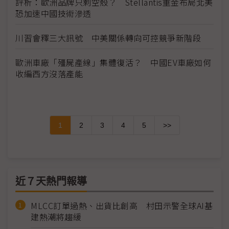
評析：歐洲品牌只剩空殼？ Stellantis重金布局北美
恐加速中國技術滲透
川習會釋三大訊號 中美關係轉向可控競爭新階段
歐洲車廠「殭屍產線」集體復活？ 中國EV車廠如何
收編西方沒落產能
1
2
3
4
5
>>
近７天熱門報導
MLCC訂單過熱、出貨比創高 村田示警全球AI基
建熱潮將趨緩