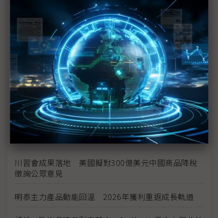
空零件迎近乎免稅
中資背景也能過關 Volvo獲白宮豁免可繼續在美賣
車
裕隆國產、外銷同步並進 嚴陳莉蓮：AI賦能強化核
心競爭力與轉型
茂林加速東南亞布局 越南新廠2Q量產、泰國建廠規
畫隨後上
川普關稅再退款206億美元 CBP同步修正兩週前烏
龍數字
川習會成果落地 美國擬對300億美元中國商品降稅
徵詢公眾意見
明泰主力產品動能回溫 2026年獲利重返成長軌道