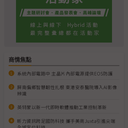
商情焦點
系統內部電路中 主晶片內部電源提供EOS防護
屏南偏鄉智慧韌性扎根 東港安泰醫院導入AI影像
辨識
英特蒙以新一代即時軟體推動工業控制革新
昕力資訊跨足國防科技 攜手美商Juxta引進尖端
全域定位科技