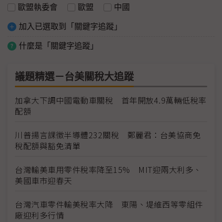
歐盟執委會
歐盟
中國
加入已選取到「關鍵字追蹤」
什麼是「關鍵字追蹤」
議題精選－台美關稅大追蹤
加拿大下調中國電動車關稅 首年開放4.9萬輛低稅率
配額
川普揚言課徵半導體232關稅 鄭麗君：台美協商免
稅配額與豁免清單
台灣輸美車用零件稅率降至15% MIT迎兩大利多、
美國車市迎春天
台灣汽車零件輸美稅率大降 東陽、堤維西等零組件
廠迎利多行情