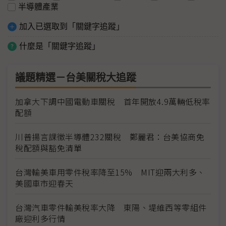
半導體產業
加入已選取到「關鍵字追蹤」
什麼是「關鍵字追蹤」
議題精選－台美關稅大追蹤
加拿大下調中國電動車關稅 首年開放4.9萬輛低稅率
配額
川普揚言課徵半導體232關稅 鄭麗君：台美協商免
稅配額與豁免清單
台灣輸美車用零件稅率降至15% MIT迎兩大利多、
美國車市迎春天
台灣汽車零件輸美稅率大降 東陽、堤維西等零組件
廠迎利多行情