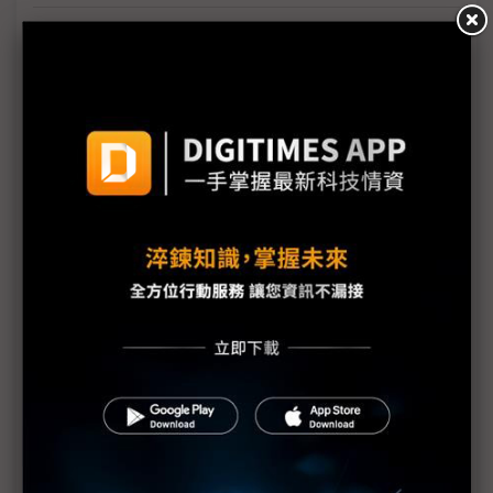
台美關稅與能源價格成兩大關鍵 尚騰看好2H26車市
有望優於1H
朋程擴產搶攻高效車用元件市場 AI伺服器與HVDC
模組拚2027放量
規避關稅大打平價與豪奢雙戰線 中系電動車4月歐
洲市佔首破15%
裕融嚴陳莉蓮：汽車、出行與用車事業的協同發展
AI應用與綠能發展推動創新
回應232關稅優惠上路 東陽：對台灣汽車零件產業
具正面意義
新纖：地緣風險是危機也是轉機 三大布局推進成長
台美投資MOU關稅優惠先落地 汽車零組件15%、航