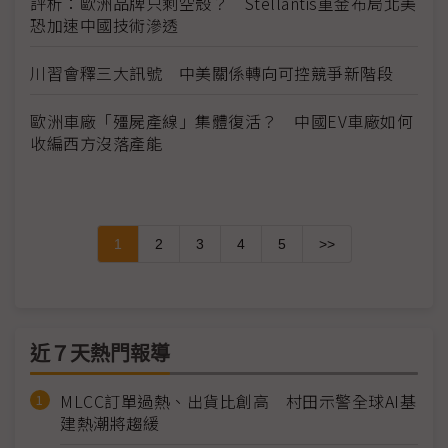
評析：歐洲品牌只剩空殼？ Stellantis重金布局北美
恐加速中國技術滲透
川習會釋三大訊號 中美關係轉向可控競爭新階段
歐洲車廠「殭屍產線」集體復活？ 中國EV車廠如何
收編西方沒落產能
1
2
3
4
5
>>
近７天熱門報導
MLCC訂單過熱、出貨比創高 村田示警全球AI基
建熱潮將趨緩