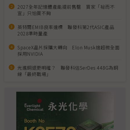
2027全年記憶體產能提前售罄 買家「祕而不
宣」只怕買不夠
英特爾EMIB良率達標 聯發科第2代ASIC產品
2028準時量產
SpaceX晶片採購大轉向 Elon Musk捨超微全面
採用NVIDIA
光進銅退更明確？ 聯發科估SerDes 448G為銅
線「最終戰場」