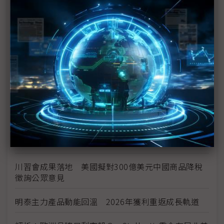
空零件迎近乎免稅
中資背景也能過關 Volvo獲白宮豁免可繼續在美賣
車
裕隆國產、外銷同步並進 嚴陳莉蓮：AI賦能強化核
心競爭力與轉型
茂林加速東南亞布局 越南新廠2Q量產、泰國建廠規
畫隨後上
川普關稅再退款206億美元 CBP同步修正兩週前烏
龍數字
川習會成果落地 美國擬對300億美元中國商品降稅
徵詢公眾意見
明泰主力產品動能回溫 2026年獲利重返成長軌道