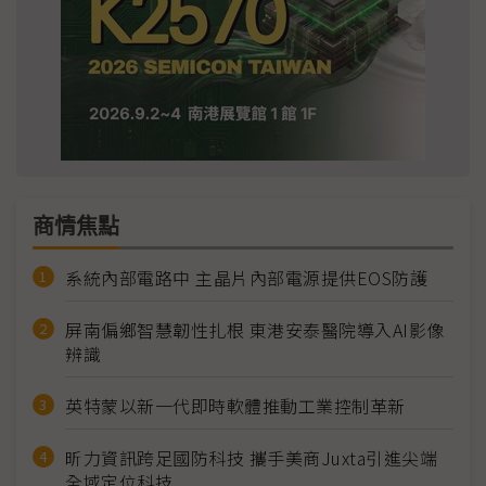
商情焦點
系統內部電路中 主晶片內部電源提供EOS防護
屏南偏鄉智慧韌性扎根 東港安泰醫院導入AI影像
辨識
英特蒙以新一代即時軟體推動工業控制革新
昕力資訊跨足國防科技 攜手美商Juxta引進尖端
全域定位科技