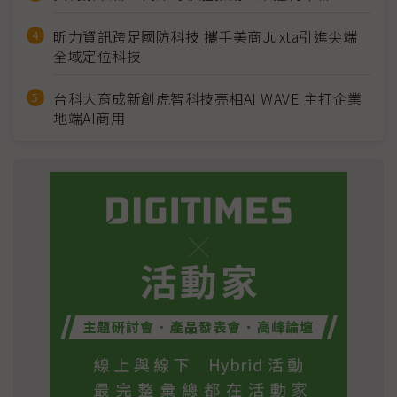
昕力資訊跨足國防科技 攜手美商Juxta引進尖端
全域定位科技
台科大育成新創虎智科技亮相AI WAVE 主打企業
地端AI商用