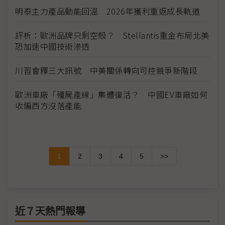
明泰主力產品動能回溫 2026年獲利重返成長軌道
評析：歐洲品牌只剩空殼？ Stellantis重金布局北美
恐加速中國技術滲透
川習會釋三大訊號 中美關係轉向可控競爭新階段
歐洲車廠「殭屍產線」集體復活？ 中國EV車廠如何
收編西方沒落產能
1
2
3
4
5
>>
近７天熱門報導