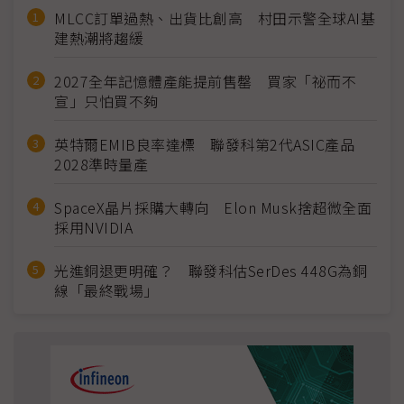
MLCC訂單過熱、出貨比創高 村田示警全球AI基
建熱潮將趨緩
2027全年記憶體產能提前售罄 買家「祕而不
宣」只怕買不夠
英特爾EMIB良率達標 聯發科第2代ASIC產品
2028準時量產
SpaceX晶片採購大轉向 Elon Musk捨超微全面
採用NVIDIA
光進銅退更明確？ 聯發科估SerDes 448G為銅
線「最終戰場」