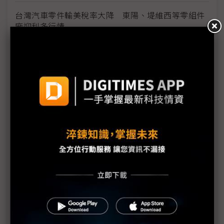
台灣汽車零件輸美稅率大降 東陽、堤維西等零組件
廠迎利多行情
台美關稅與能源價格成兩大關鍵 尚騰看好2H26車市
有望優於1H
朋程擴產搶攻高效車用元件市場 AI伺服器與HVDC
模組拚2027放量
規避關稅大打平價與豪奢雙戰線 中系電動車4月歐
洲市佔首破15%
裕融嚴陳莉蓮：汽車、出行與用車事業的協同發展
AI應用與綠能發展推動創新
回應232關稅優惠上路 東陽：對台灣汽車零件產業
具正面意義