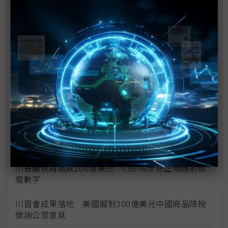
新纖：地緣風險是危機也是轉機 三大布局推進成長
台美投資MOU關稅優惠先落地 汽車零組件15%、航
空零件迎近乎免稅
中資背景也能過關 Volvo獲白宮豁免可繼續在美賣
車
裕隆國產、外銷同步並進 嚴陳莉蓮：AI賦能強化核
心競爭力與轉型
茂林加速東南亞布局 越南新廠2Q量產、泰國建廠規
畫隨後上
川普關稅再退款206億美元 CBP同步修正兩週前烏
龍數字
川習會成果落地 美國擬對300億美元中國商品降稅
徵詢公眾意見