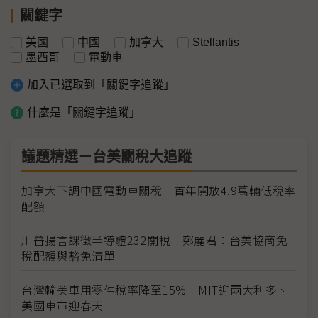
關鍵字
美國
中國
加拿大
Stellantis
墨西哥
電動車
加入已選取到「關鍵字追蹤」
什麼是「關鍵字追蹤」
議題精選－台美關稅大追蹤
加拿大下調中國電動車關稅 首年開放4.9萬輛低稅率
配額
川普揚言課徵半導體232關稅 鄭麗君：台美協商免
稅配額與豁免清單
台灣輸美車用零件稅率降至15% MIT迎兩大利多、
美國車市迎春天