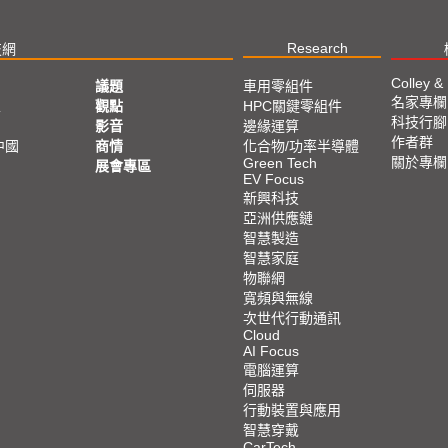
Research
技網
Colley &
議題
車用零組件
名家專欄
亞
觀點
HPC關鍵零組件
科技行腳
影音
邊緣運算
作者群
中國
商情
化合物/功率半導體
關於專欄
Green Tech
展會專區
EV Focus
新興科技
亞洲供應鏈
智慧製造
智慧家庭
物聯網
寬頻與無線
次世代行動通訊
Cloud
AI Focus
電腦運算
伺服器
行動裝置與應用
智慧穿戴
CarTech