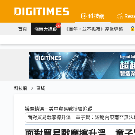
科技網
Res
259
首頁
漲價大追蹤
《百年，並不孤寂》產業導讀
科技網
區域
議題精選－美中貿易戰持續追蹤
面對貿易戰摩擦升溫 童子