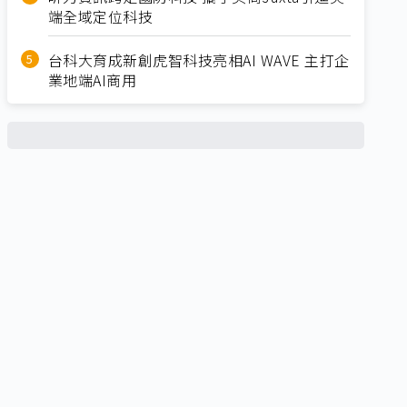
端全域定位科技
台科大育成新創虎智科技亮相AI WAVE 主打企
業地端AI商用