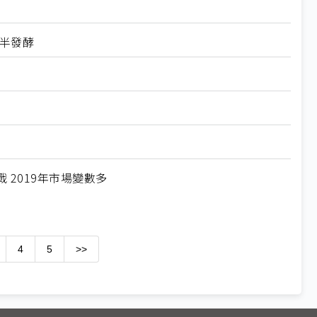
下半發酵
2019年市場變數多
4
5
>>