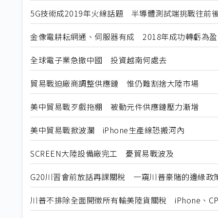
5G技術成2019年火線話題 半導體測試端挑戰往前
金像電耕耘網通、伺服器有成 2018年成功轉虧為盈
全球電子業急撤中國 投資越南何處去
貿易戰迫廠商調整供應鏈 惟仍難割捨大陸市場
美中貿易戰歹戲拖棚 被動元件供應鏈壓力漸增
美中貿易戰掀波瀾 iPhone生產線恐搬河內
SCREEN大陸設備廠完工 憂貿易戰波及
G20川習會前放話再課關稅 一窺川普豪賭的邊緣政
川普不排除全面開徵所有輸美陸貨關稅 iPhone、