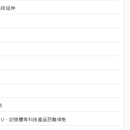
後段延伸
策
CPU、記憶體等科技產品恐難倖免