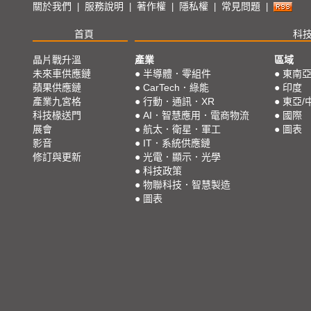
關於我們
服務說明
著作權
隱私權
常見問題
|
|
|
|
|
首頁
科
晶片戰升溫
產業
區域
未來車供應鏈
●
半導體．零組件
●
東南
蘋果供應鏈
●
CarTech．綠能
●
印度
產業九宮格
●
行動．通訊．XR
●
東亞/
科技椽送門
●
AI．智慧應用．電商物流
●
國際
展會
●
航太．衛星．軍工
●
圖表
影音
●
IT．系統供應鏈
修訂與更新
●
光電．顯示．光學
●
科技政策
●
物聯科技．智慧製造
●
圖表