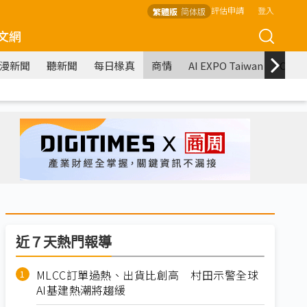
評估申請
登入
繁體版
简体版
文網
漫新聞
聽新聞
每日椽真
商情
AI EXPO Taiwan
COM
近７天熱門報導
MLCC訂單過熱、出貨比創高 村田示警全球
AI基建熱潮將趨緩