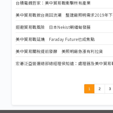
台積電魏哲家：美中貿易戰衝擊所有產業
美中貿易戰掀台商回流潮 整建廠照明需求2019年
迴避貿易戰風險 日本Nekist朝緬甸發展
美中貿易戰延燒 Faraday Future也成焦點
美中貿易關稅提前發酵 美照明廠急漲有利拉貨
宏碁泛亞營運總部總經理侯知遠：處理器及美中貿易戰 
1
2
3