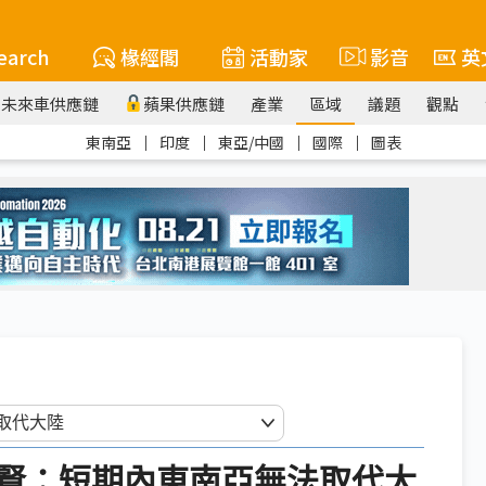
earch
椽經閣
活動家
影音
英
未來車供應鏈
蘋果供應鏈
產業
區域
議題
觀點
東南亞
｜
印度
｜
東亞/中國
｜
國際
｜
圖表
賢：短期內東南亞無法取代大