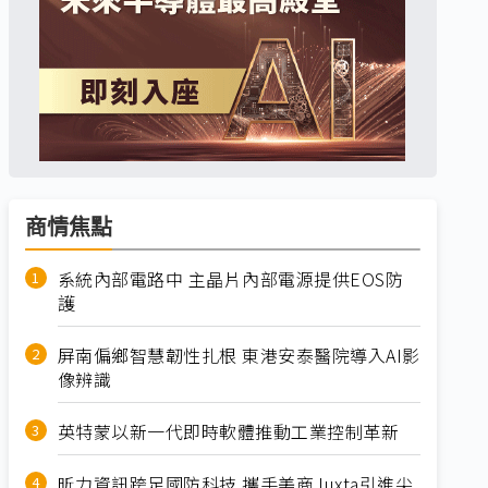
商情焦點
系統內部電路中 主晶片內部電源提供EOS防
護
屏南偏鄉智慧韌性扎根 東港安泰醫院導入AI影
像辨識
英特蒙以新一代即時軟體推動工業控制革新
昕力資訊跨足國防科技 攜手美商Juxta引進尖