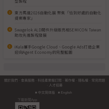
型製程
東方馬達2026自動化展 聚焦「恰到好處的自動化
提案專家」
Swagelok ALD閥件升級版亮相SEMICON Taiwan
助攻先進製程發展
iKala攜手Google Cloud、Google Ads打造企業
迎向Agent Economy的完整藍圖
關於我們
·
會員服務
·
科技產業報訂閱
·
著作權
·
隱私權
·
常見問題
·
人才招募
■
中文简体版
■
English
下載新聞App