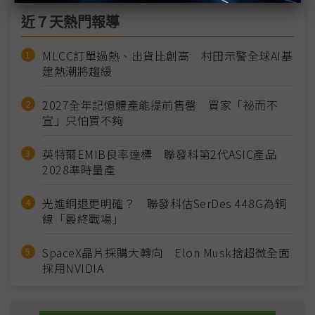
近７天熱門報導
MLCC訂單過熱、出貨比創高 村田示警全球AI基
建熱潮將趨緩
2027全年記憶體產能提前售罄 買家「祕而不
宣」只怕買不夠
英特爾EMIB良率達標 聯發科第2代ASIC產品
2028準時量產
光進銅退更明確？ 聯發科估SerDes 448G為銅
線「最終戰場」
SpaceX晶片採購大轉向 Elon Musk捨超微全面
採用NVIDIA