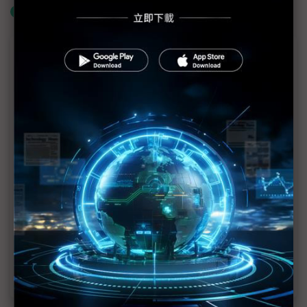
什麼是「關鍵字追蹤」
議題精選－面板淡季不淡藏陰霾
面板採購潮提前爆發 下半年反轉陰影籠罩
川普關稅大刀砍出「提前拉貨潮」 監視器面板量能
上看300萬片
兩大原因助攻 2025年面板產值溫和成長
關稅成本將轉嫁消費者 CTA：NB可能漲價68%
監視器市場2025穩健成長 面板小隊各自衝鋒
中美電視市場甦醒 面板價格持穩向上