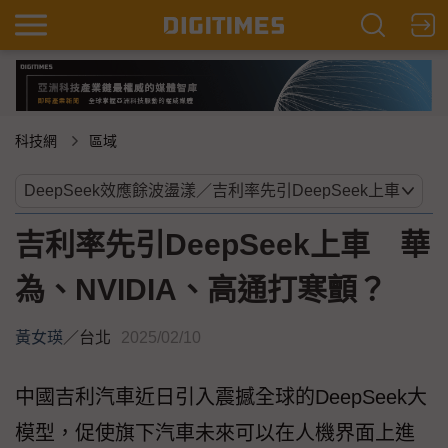
科技網
區域
吉利率先引DeepSeek上車 華
為、NVIDIA、高通打寒顫？
黃女瑛
／
台北
2025/02/10
中國吉利汽車近日引入震撼全球的DeepSeek大
模型，促使旗下汽車未來可以在人機界面上進