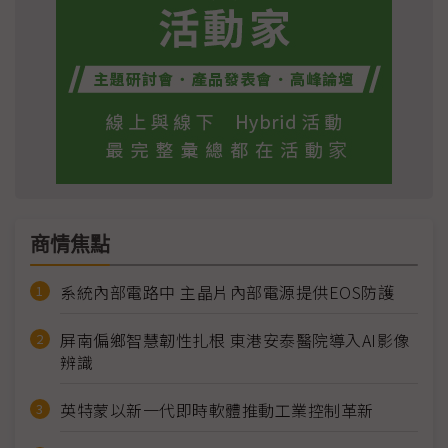
商情焦點
系統內部電路中 主晶片內部電源提供EOS防護
屏南偏鄉智慧韌性扎根 東港安泰醫院導入AI影像
辨識
英特蒙以新一代即時軟體推動工業控制革新