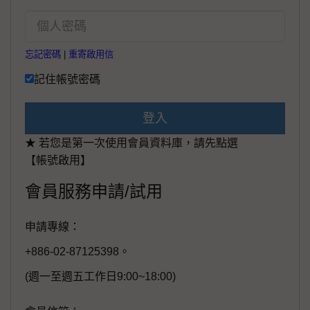
忘記密碼
|
重寄啟用信
記住帳號密碼
登入
★ 若您是第一次使用會員資料庫，請先點選
【帳號啟用】
會員服務申請/試用
申請專線：
+886-02-87125398。
(週一至週五工作日9:00~18:00)