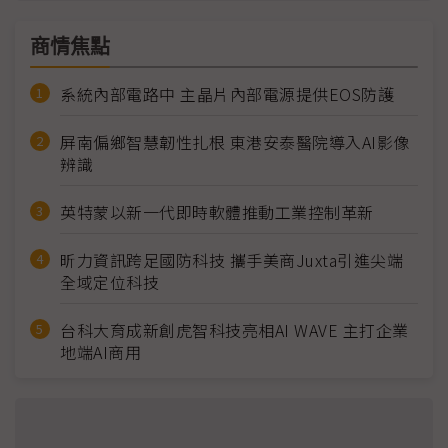
商情焦點
系統內部電路中 主晶片內部電源提供EOS防護
屏南偏鄉智慧韌性扎根 東港安泰醫院導入AI影像
辨識
英特蒙以新一代即時軟體推動工業控制革新
昕力資訊跨足國防科技 攜手美商Juxta引進尖端
全域定位科技
台科大育成新創虎智科技亮相AI WAVE 主打企業
地端AI商用