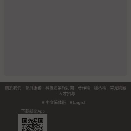
關於我們
·
會員服務
·
科技產業報訂閱
·
著作權
·
隱私權
·
常見問題
·
人才招募
■
中文简体版
■
English
下載新聞App