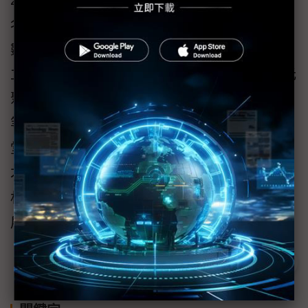
2020《天下雜誌》兩千大企業調查製造業總排
名第35名、製造業最賺錢公司第28名。員工總
數36,000餘人。「臻鼎清華聯合研究中心」成
立於109年10月，計劃5年內投入至少5,000萬元
聚焦在PCB智慧製造、先進製程、材料及設備
等領域的研發與創新；同時創辦「臻鼎科技講
堂」，作為產學合作成果交流、人才培育與人
才招募平台。中心目前已有工業工程、化工、
材料、動機等跨科系的多項產學合作研究計畫
展開中。