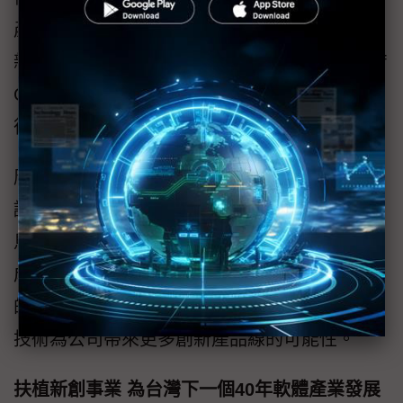
產品、服務更具商業潛力、國際化視野，再將
新創服務介接給當地客戶做概念驗證（Prove of
Concept；PoC），對於新創來說將會是國際化
很好的起點。
唐雲順指出，倘若新創有資金需求，而精誠也
認為該新創為值得投資的標的，即便不是為了
馬上獲利，公司也願意等上 3~5 年的時候待其
成長。可見在投資方面，精誠秉持著策略投資
的精神，不以短期財務為目標，而是期待新創
技術為公司帶來更多創新產品線的可能性。
扶植新創事業 為台灣下一個40年軟體產業發展