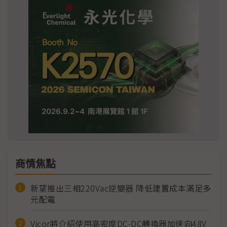
商情焦點
新望推出三相220Vac逆變器 降低建置成本滿足多
元配電
Vicor將介紹使用高密度DC-DC轉換器加速向48V