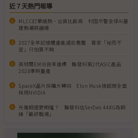
近７天熱門報導
MLCC訂單過熱、出貨比創高 村田示警全球AI基
建熱潮將趨緩
2027全年記憶體產能提前售罄 買家「祕而不
宣」只怕買不夠
英特爾EMIB良率達標 聯發科第2代ASIC產品
2028準時量產
SpaceX晶片採購大轉向 Elon Musk捨超微全面
採用NVIDIA
光進銅退更明確？ 聯發科估SerDes 448G為銅
線「最終戰場」