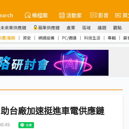
earch
椽經閣
活動家
影音
英
未來車供應鏈
蘋果供應鏈
產業
區域
議題
觀點
軟體/服務
｜
資安
｜
網通設備
｜
PC/週邊
｜
科技生活
｜
專輯
｜
展
 助台廠加速挺進車電供應鏈
8:49