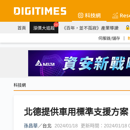
科技網
Res
257
首頁
漲價大追蹤
《百年，並不孤寂》產業導讀
伺服器/儲存
｜
科技網
北德提供車用標準支援方案
孫昌華
／
台北
2024/01/18
更新時間：2024/01/18 0