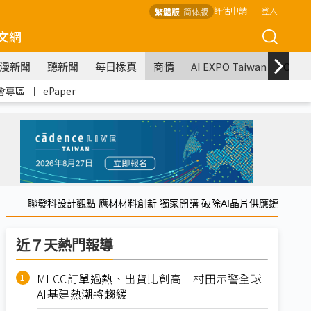
評估申請
登入
繁體版
简体版
文網
漫新聞
聽新聞
每日椽真
商情
AI EXPO Taiwan
COM
會專區
｜
ePaper
聯發科設計觀點 應材材料創新 獨家開講 破除AI晶片供應鏈
近７天熱門報導
MLCC訂單過熱、出貨比創高 村田示警全球
AI基建熱潮將趨緩