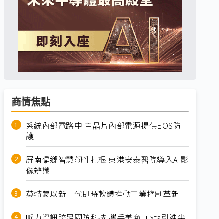
商情焦點
系統內部電路中 主晶片內部電源提供EOS防
護
屏南偏鄉智慧韌性扎根 東港安泰醫院導入AI影
像辨識
英特蒙以新一代即時軟體推動工業控制革新
昕力資訊跨足國防科技 攜手美商Juxta引進尖