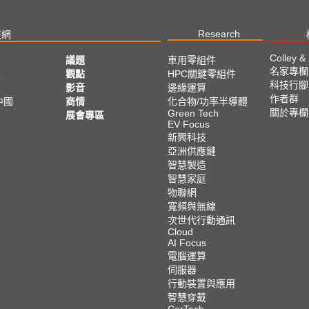
Research
技網
Colley &
議題
車用零組件
名家專欄
亞
觀點
HPC關鍵零組件
科技行腳
影音
邊緣運算
作者群
中國
商情
化合物/功率半導體
關於專欄
Green Tech
展會專區
EV Focus
新興科技
亞洲供應鏈
智慧製造
智慧家庭
物聯網
寬頻與無線
次世代行動通訊
Cloud
AI Focus
電腦運算
伺服器
行動裝置與應用
智慧穿戴