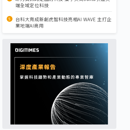
端全域定位科技
台科大育成新創虎智科技亮相AI WAVE 主打企
業地端AI商用