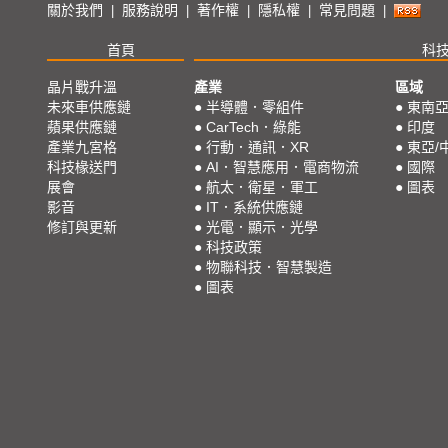
關於我們
服務說明
著作權
隱私權
常見問題
|
|
|
|
|
首頁
科
晶片戰升溫
產業
區域
未來車供應鏈
●
半導體．零組件
●
東南
蘋果供應鏈
●
CarTech．綠能
●
印度
產業九宮格
●
行動．通訊．XR
●
東亞/
科技椽送門
●
AI．智慧應用．電商物流
●
國際
展會
●
航太．衛星．軍工
●
圖表
影音
●
IT．系統供應鏈
修訂與更新
●
光電．顯示．光學
●
科技政策
●
物聯科技．智慧製造
●
圖表