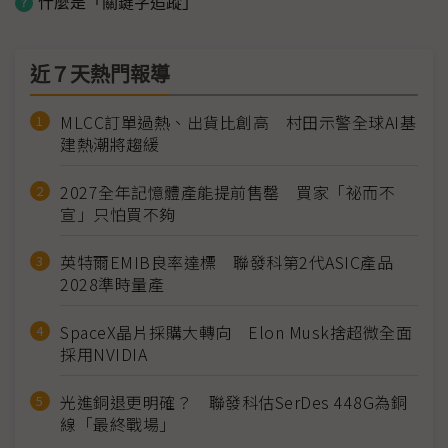
什麼是「關鍵字追蹤」
近７天熱門報導
MLCC訂單過熱、出貨比創高 村田示警全球AI基
建熱潮將趨緩
2027全年記憶體產能提前售罄 買家「祕而不
宣」只怕買不夠
英特爾EMIB良率達標 聯發科第2代ASIC產品
2028準時量產
SpaceX晶片採購大轉向 Elon Musk捨超微全面
採用NVIDIA
光進銅退更明確？ 聯發科估SerDes 448G為銅
線「最終戰場」