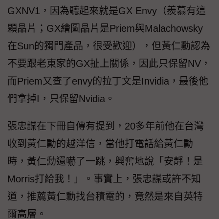
GXNV1，因為聽起來就是GX Envy（羨慕有這
顆晶片；GX繪圖晶片是Priem與Malachowsky
在Sun的獨門產品，很受歡迎），但黃仁勳認為
不要跟老東家的GX扯上關係，因此只保留NV，
而Priem又查了envy的拉丁文是Invidia，最後他
們拿掉I，只保留Nvidia。
張忠謀在下冊自傳有提到，20多年前他在台灣
收到黃仁勳的越洋信，當他打電話給黃仁勳
時，黃仁勳還嚇了一跳，興奮地說「安靜！是
Morris打給我！」。事實上，張忠謀或許不知
道，推薦黃仁勳找台積電的，竟然是來自英特
爾高層。