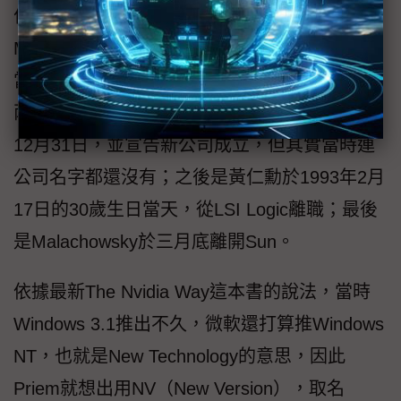
作，另外兩位Curtis Priem跟Chris
Malachowsky則是在Sun Microsystems任職。
當時是Priem率先辭去在Sun的工作，藉此逼迫
兩位好友盡快作出離職的決定，時間是1992年
12月31日，並宣告新公司成立，但其實當時連
公司名字都還沒有；之後是黃仁勳於1993年2月
17日的30歲生日當天，從LSI Logic離職；最後
是Malachowsky於三月底離開Sun。
依據最新The Nvidia Way這本書的說法，當時
Windows 3.1推出不久，微軟還打算推Windows
NT，也就是New Technology的意思，因此
Priem就想出用NV（New Version），取名