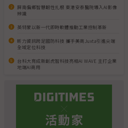
屏南偏鄉智慧韌性扎根 東港安泰醫院導入AI影像
辨識
英特蒙以新一代即時軟體推動工業控制革新
昕力資訊跨足國防科技 攜手美商Juxta引進尖端
全域定位科技
台科大育成新創虎智科技亮相AI WAVE 主打企業
地端AI商用