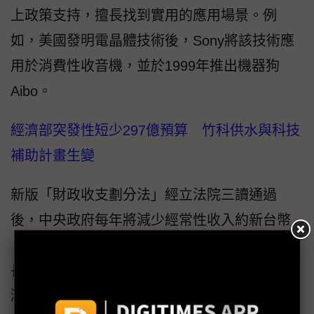
上政策支持，擅長找到實用的應用場景。例
如，美國發明電晶體技術後，Sony將該技術應
用於消費性收音機，並於1999年推出機器狗
Aibo。
經濟部突發性短少297億預算 竹科供水與科技
補助計畫生變
新版「財政收支劃分法」經立法院三讀通過
後，中央政府每年將減少經常性收入約新台幣
（下同）3,753億元。剛結束歐洲訪問的經濟部
長郭智輝24日率所屬官員召開記者會表示，經
濟部每年的預算將減少297億，打亂原有施政節