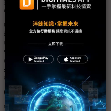
奏，重要水利建設和科技補助政策都會受影響
或延宕。
經濟部官員指出，此次修法，水利署受影響超
過100億元。由於缺少經費，石門水庫到新竹的
聯通管計畫、新竹和台南的海水淡化廠工程、
曾文水庫清淤等工程，這些計畫都會涉及跨縣
市整合的問題，未來都必須交由地方政府自己
去協調處理。水利工程的延宕，可能會對竹
科、南科正在擴充的晶圓代工產業帶來衝擊。
編輯手記：
Nvidia有三位創辦人，黃仁勳原本在LSI Logic工