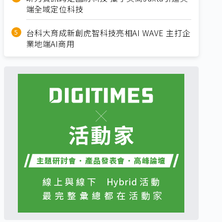
端全域定位科技
台科大育成新創虎智科技亮相AI WAVE 主打企
業地端AI商用