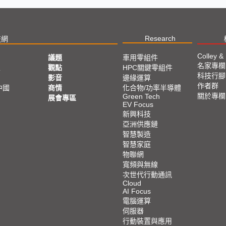
Research
技網
Colley &
議題
車用零組件
名家專欄
亞
觀點
HPC關鍵零組件
科技行腳
影音
邊緣運算
作者群
中國
商情
化合物/功率半導體
關於專欄
Green Tech
展會專區
EV Focus
新興科技
亞洲供應鏈
智慧製造
智慧家庭
物聯網
寬頻與無線
次世代行動通訊
Cloud
AI Focus
電腦運算
伺服器
行動裝置與應用