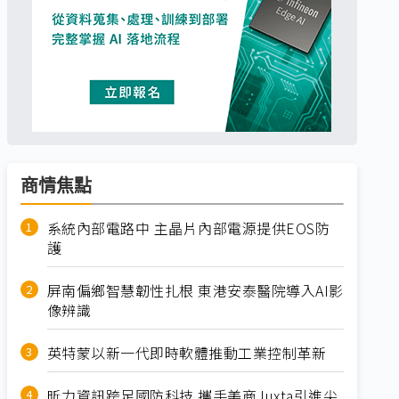
商情焦點
系統內部電路中 主晶片內部電源提供EOS防
護
屏南偏鄉智慧韌性扎根 東港安泰醫院導入AI影
像辨識
英特蒙以新一代即時軟體推動工業控制革新
昕力資訊跨足國防科技 攜手美商Juxta引進尖