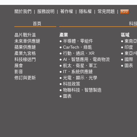
關於我們
服務說明
著作權
隱私權
常見問題
|
|
|
|
|
首頁
科
晶片戰升溫
產業
區域
未來車供應鏈
●
半導體．零組件
●
東南
蘋果供應鏈
●
CarTech．綠能
●
印度
產業九宮格
●
行動．通訊．XR
●
東亞/
科技椽送門
●
AI．智慧應用．電商物流
●
國際
展會
●
航太．衛星．軍工
●
圖表
影音
●
IT．系統供應鏈
修訂與更新
●
光電．顯示．光學
●
科技政策
●
物聯科技．智慧製造
●
圖表