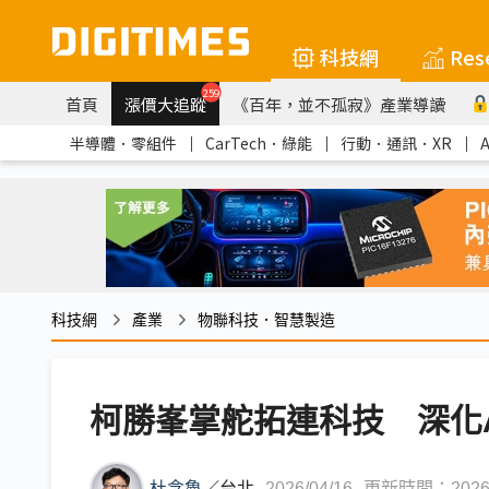
科技網
Res
259
首頁
漲價大追蹤
《百年，並不孤寂》產業導讀
半導體．零組件
｜
CarTech．綠能
｜
行動．通訊．XR
｜
科技網
產業
物聯科技．智慧製造
柯勝峯掌舵拓連科技 深化
杜念魯
／
台北
2026/04/16
更新時間：2026/0