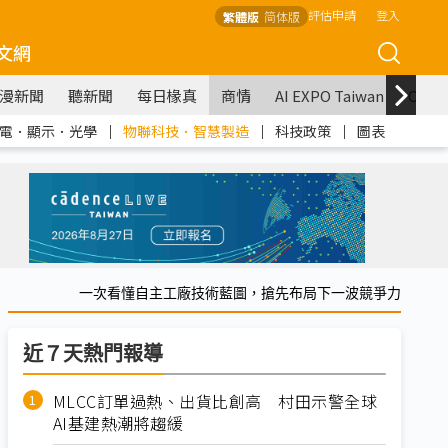
評估申請
登入
繁體版
简体版
文網
漫新聞
聽新聞
每日椽真
商情
AI EXPO Taiwan
COM
電．顯示．光學
｜
物聯科技．智慧製造
｜
科技政策
｜
圖表
一次看懂自主工廠技術藍圖，搶先布局下一波競爭力
近７天熱門報導
MLCC訂單過熱、出貨比創高 村田示警全球
AI基建熱潮將趨緩