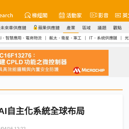
earch
椽經閣
活動家
影音
英
未來車供應鏈
蘋果供應鏈
產業
區域
議題
觀點
AI．智慧應用．電商物流
｜
航太．衛星．軍工
｜
IT．系統供應鏈
｜
光
AI自主化系統全球布局
4/16 12:22